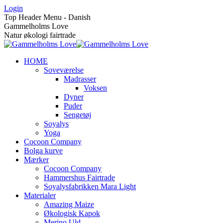
Skip
Login
to
Top Header Menu - Danish
content
Gammelholms Love
Natur økologi fairtrade
HOME
Soveværelse
Madrasser
Voksen
Dyner
Puder
Sengetøj
Soyalys
Yoga
Cocoon Company
Bolga kurve
Mærker
Cocoon Company
Hammershus Fairtrade
Soyalysfabrikken Mara Light
Materialer
Amazing Maize
Økologisk Kapok
Merino Uld