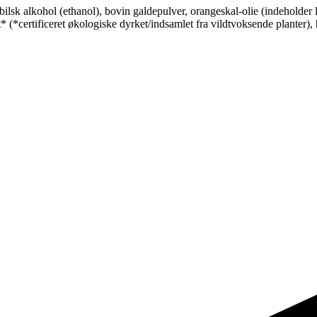
ilsk alkohol (ethanol), bovin galdepulver, orangeskal-olie (indeholder li
* (*certificeret økologiske dyrket/indsamlet fra vildtvoksende planter), 