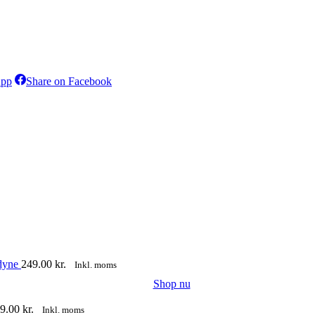
Share
Share
App
Share on Facebook
on
on
WhatsApp
Facebook
sdyne
249.00
kr.
Inkl. moms
Shop nu
9.00
kr.
Inkl. moms