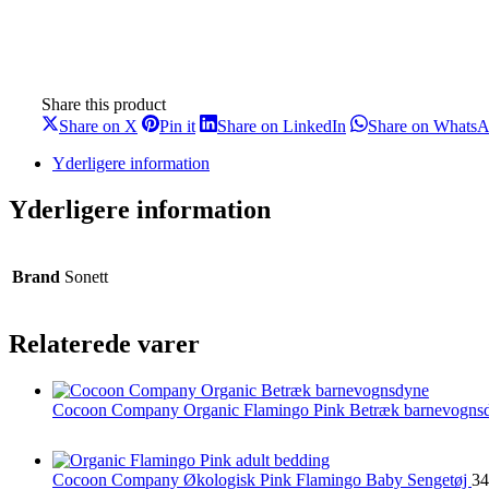
Share this product
Share
Share
Share
Share on X
Pin it
Share on LinkedIn
Share on Whats
on
on
on
X
Pinterest
LinkedIn
Yderligere information
Yderligere information
Brand
Sonett
Relaterede varer
Cocoon Company Organic Flamingo Pink Betræk barnevogn
Cocoon Company Økologisk Pink Flamingo Baby Sengetøj
34