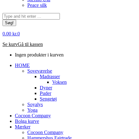
Peace silk
Søg:
0.00
kr.
0
Se kurv
Gå til kassen
Ingen produkter i kurven
HOME
Soveværelse
Madrasser
Voksen
Dyner
Puder
Sengetøj
Soyalys
Yoga
Cocoon Company
Bolga kurve
Mærker
Cocoon Company
Hammershus Fairtrade