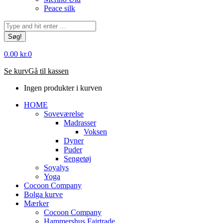
Peace silk
Søg:
0.00
kr.
0
Se kurv
Gå til kassen
Ingen produkter i kurven
HOME
Soveværelse
Madrasser
Voksen
Dyner
Puder
Sengetøj
Soyalys
Yoga
Cocoon Company
Bolga kurve
Mærker
Cocoon Company
Hammershus Fairtrade