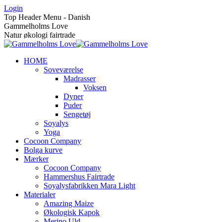
Skip
Login
to
Top Header Menu - Danish
content
Gammelholms Love
Natur økologi fairtrade
HOME
Soveværelse
Madrasser
Voksen
Dyner
Puder
Sengetøj
Soyalys
Yoga
Cocoon Company
Bolga kurve
Mærker
Cocoon Company
Hammershus Fairtrade
Soyalysfabrikken Mara Light
Materialer
Amazing Maize
Økologisk Kapok
Merino Uld