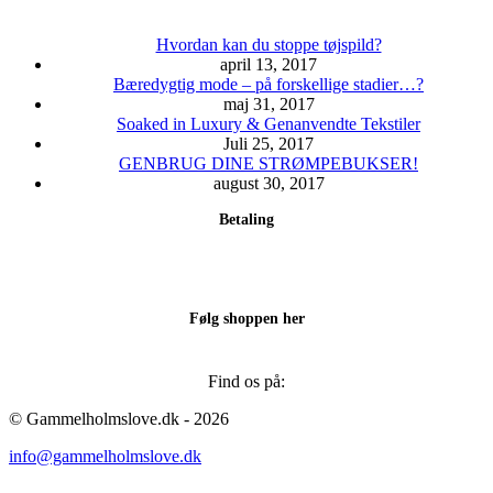
Hvordan kan du stoppe tøjspild?
april 13, 2017
Bæredygtig mode – på forskellige stadier…?
maj 31, 2017
Soaked in Luxury & Genanvendte Tekstiler
Juli 25, 2017
GENBRUG DINE STRØMPEBUKSER!
august 30, 2017
Betaling
Følg shoppen her
Find os på:
Facebook
Instagram
© Gammelholmslove.dk - 2026
page
page
info@gammelholmslove.dk
opens
opens
in
in