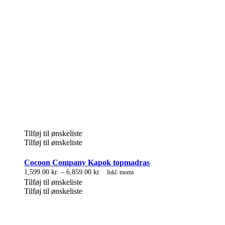
Tilføj til ønskeliste
Tilføj til ønskeliste
Cocoon Company Kapok topmadras
Prisinterval:
1,599.00
kr.
–
6,859.00
kr.
Inkl. moms
Tilføj til ønskeliste
1,599.00 kr.
Tilføj til ønskeliste
til
6,859.00 kr.