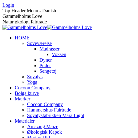
Skip
Login
to
Top Header Menu - Danish
content
Gammelholms Love
Natur økologi fairtrade
HOME
Soveværelse
Madrasser
Voksen
Dyner
Puder
Sengetøj
Soyalys
Yoga
Cocoon Company
Bolga kurve
Mærker
Cocoon Company
Hammershus Fairtrade
Soyalysfabrikken Mara Light
Materialer
Amazing Maize
Økologisk Kapok
Merino Uld