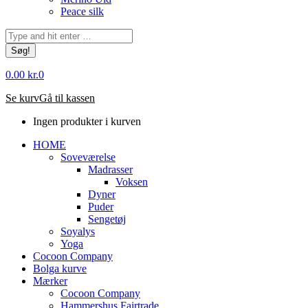
Peace silk
Søg:
0.00
kr.
0
Se kurv
Gå til kassen
Ingen produkter i kurven
HOME
Soveværelse
Madrasser
Voksen
Dyner
Puder
Sengetøj
Soyalys
Yoga
Cocoon Company
Bolga kurve
Mærker
Cocoon Company
Hammershus Fairtrade