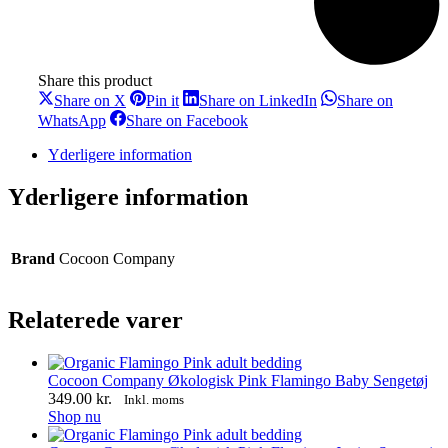
Share this product
Share
Share
Share
Share on X
Pin it
Share on LinkedIn
Share on
on
on
on
Share
Share
WhatsApp
Share on Facebook
X
Pinterest
LinkedIn
on
on
WhatsApp
Facebook
Yderligere information
Yderligere information
Brand
Cocoon Company
Relaterede varer
Cocoon Company Økologisk Pink Flamingo Baby Sengetøj
349.00
kr.
Inkl. moms
Shop nu