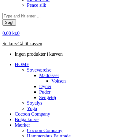
Peace silk
Søg:
0.00
kr.
0
Se kurv
Gå til kassen
Ingen produkter i kurven
HOME
Soveværelse
Madrasser
Voksen
Dyner
Puder
Sengetøj
Soyalys
Yoga
Cocoon Company
Bolga kurve
Mærker
Cocoon Company
Hammershus Fairtrade