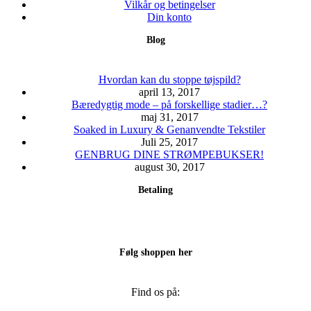
kan
Vilkår og betingelser
vælges
Din konto
på
Blog
varesiden
Hvordan kan du stoppe tøjspild?
april 13, 2017
Bæredygtig mode – på forskellige stadier…?
maj 31, 2017
Soaked in Luxury & Genanvendte Tekstiler
Juli 25, 2017
GENBRUG DINE STRØMPEBUKSER!
august 30, 2017
Betaling
Følg shoppen her
Find os på: