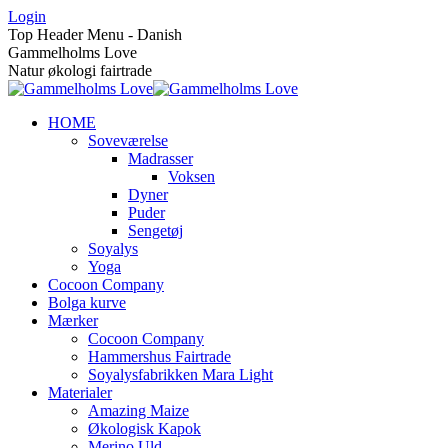
Skip
Login
to
Top Header Menu - Danish
content
Gammelholms Love
Natur økologi fairtrade
HOME
Soveværelse
Madrasser
Voksen
Dyner
Puder
Sengetøj
Soyalys
Yoga
Cocoon Company
Bolga kurve
Mærker
Cocoon Company
Hammershus Fairtrade
Soyalysfabrikken Mara Light
Materialer
Amazing Maize
Økologisk Kapok
Merino Uld