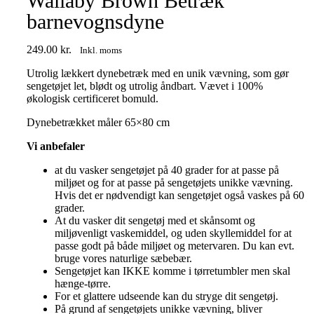
Wallaby Brown Betræk
barnevognsdyne
249.00
kr.
Inkl. moms
Utrolig lækkert dynebetræk med en unik vævning, som gør
sengetøjet let, blødt og utrolig åndbart. Vævet i 100%
økologisk certificeret bomuld.
Dynebetrækket måler 65×80 cm
Vi anbefaler
at du vasker sengetøjet på 40 grader for at passe på
miljøet og for at passe på sengetøjets unikke vævning.
Hvis det er nødvendigt kan sengetøjet også vaskes på 60
grader.
At du vasker dit sengetøj med et skånsomt og
miljøvenligt vaskemiddel, og uden skyllemiddel for at
passe godt på både miljøet og metervaren. Du kan evt.
bruge vores naturlige sæbebær.
Sengetøjet kan IKKE komme i tørretumbler men skal
hænge-tørre.
For et glattere udseende kan du stryge dit sengetøj.
På grund af sengetøjets unikke vævning, bliver