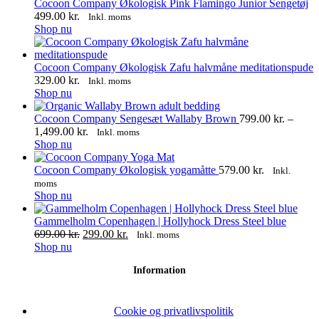
Cocoon Company Økologisk Pink Flamingo Junior Sengetøj
499.00
kr.
Inkl. moms
Shop nu
Cocoon Company Økologisk Zafu halvmåne meditationspude
329.00
kr.
Inkl. moms
Dette
Shop nu
vare
har
Cocoon Company Sengesæt Wallaby Brown
799.00
kr.
–
flere
Prisinterval:
1,499.00
kr.
Inkl. moms
varianter.
Dette
799.00 kr.
Shop nu
Mulighederne
vare
til
kan
har
1,499.00 kr.
Cocoon Company Økologisk yogamåtte
579.00
kr.
Inkl.
vælges
flere
moms
på
varianter.
Shop nu
varesiden
Mulighederne
kan
Gammelholm Copenhagen | Hollyhock Dress Steel blue
vælges
Den
Den
699.00
kr.
299.00
kr.
Inkl. moms
på
Dette
oprindelige
aktuelle
Shop nu
varesiden
vare
pris
pris
Information
har
var:
er:
flere
699.00 kr..
299.00 kr..
varianter.
Mulighederne
Cookie og privatlivspolitik