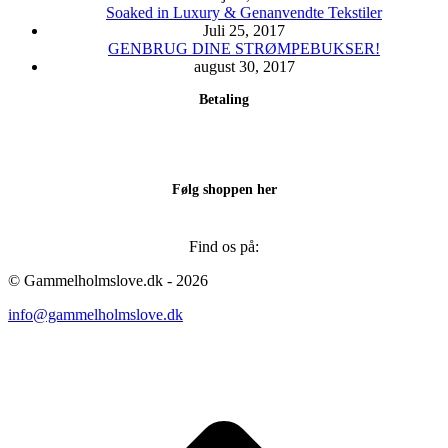
Soaked in Luxury & Genanvendte Tekstiler
Juli 25, 2017
GENBRUG DINE STRØMPEBUKSER!
august 30, 2017
Betaling
Følg shoppen her
Find os på:
Facebook
Instagram
© Gammelholmslove.dk - 2026
page
page
info@gammelholmslove.dk
opens
opens
in
in
new
new
ti
window
window
t