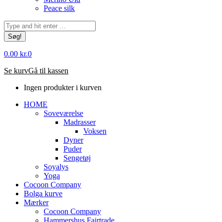
Peace silk
Søg:
0.00
kr.
0
Se kurv
Gå til kassen
Ingen produkter i kurven
HOME
Soveværelse
Madrasser
Voksen
Dyner
Puder
Sengetøj
Soyalys
Yoga
Cocoon Company
Bolga kurve
Mærker
Cocoon Company
Hammershus Fairtrade