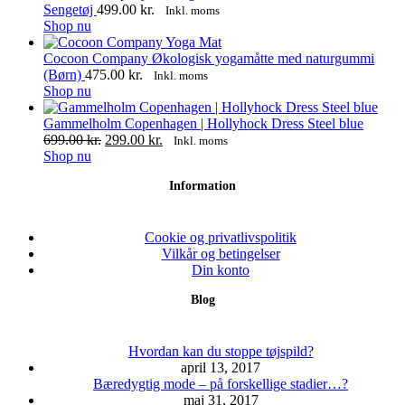
Sengetøj
499.00
kr.
Inkl. moms
Shop nu
Cocoon Company Økologisk yogamåtte med naturgummi
(Børn)
475.00
kr.
Inkl. moms
Shop nu
Gammelholm Copenhagen | Hollyhock Dress Steel blue
Den
Den
699.00
kr.
299.00
kr.
Inkl. moms
Dette
oprindelige
aktuelle
Shop nu
vare
pris
pris
Information
har
var:
er:
flere
699.00 kr..
299.00 kr..
varianter.
Mulighederne
Cookie og privatlivspolitik
kan
Vilkår og betingelser
vælges
Din konto
på
Blog
varesiden
Hvordan kan du stoppe tøjspild?
april 13, 2017
Bæredygtig mode – på forskellige stadier…?
maj 31, 2017