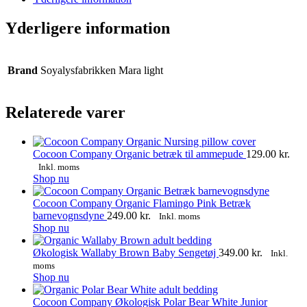
Yderligere information
Brand
Soyalysfabrikken Mara light
Relaterede varer
Cocoon Company Organic betræk til ammepude
129.00
kr.
Inkl. moms
Dette
Shop nu
vare
har
Cocoon Company Organic Flamingo Pink Betræk
flere
barnevognsdyne
249.00
kr.
Inkl. moms
varianter.
Shop nu
Mulighederne
kan
Økologisk Wallaby Brown Baby Sengetøj
349.00
kr.
Inkl.
vælges
moms
på
Shop nu
varesiden
Cocoon Company Økologisk Polar Bear White Junior