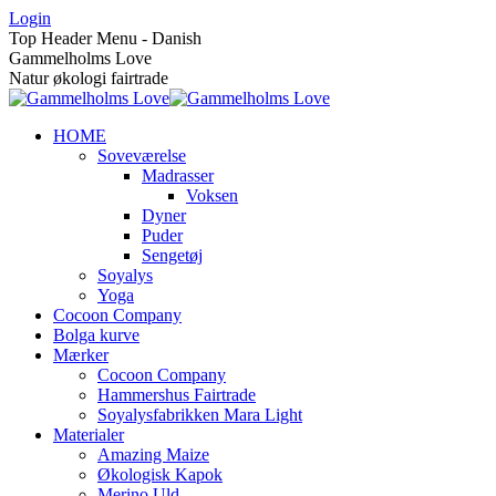
Skip
Login
to
Top Header Menu - Danish
content
Gammelholms Love
Natur økologi fairtrade
HOME
Soveværelse
Madrasser
Voksen
Dyner
Puder
Sengetøj
Soyalys
Yoga
Cocoon Company
Bolga kurve
Mærker
Cocoon Company
Hammershus Fairtrade
Soyalysfabrikken Mara Light
Materialer
Amazing Maize
Økologisk Kapok
Merino Uld