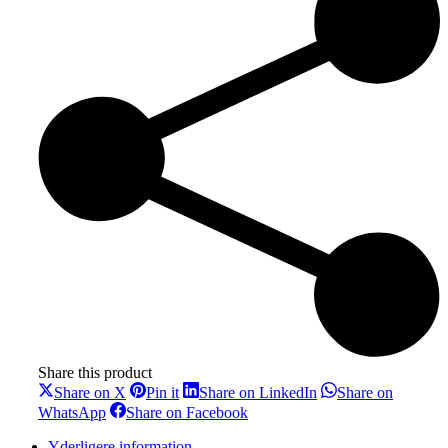
Share this product
Share
Share
Share
Share on X
Pin it
Share on LinkedIn
Share on
on
on
on
Share
Share
WhatsApp
Share on Facebook
X
Pinterest
LinkedIn
on
on
WhatsApp
Facebook
Yderligere information