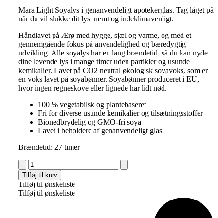
Mara Light Soyalys i genanvendeligt apotekerglas. Tag låget på
når du vil slukke dit lys, nemt og indeklimavenligt.
Håndlavet på Ærø med hygge, sjæl og varme, og med et
gennemgående fokus på anvendelighed og bæredygtig
udvikling. Alle soyalys har en lang brændetid, så du kan nyde
dine levende lys i mange timer uden partikler og usunde
kemikalier. Lavet på CO2 neutral økologisk soyavoks, som er
en voks lavet på soyabønner. Soyabønner produceret i EU,
hvor ingen regneskove eller lignede har lidt nød.
100 % vegetabilsk og plantebaseret
Fri for diverse usunde kemikalier og tilsætningsstoffer
Bionedbrydelig og GMO-fri soya
Lavet i beholdere af genanvendeligt glas
Brændetid: 27 timer
Soyalysfabrikken
Soyalys
Tilføj til kurv
Apotekerglas
Tilføj til ønskeliste
lille
Tilføj til ønskeliste
antal