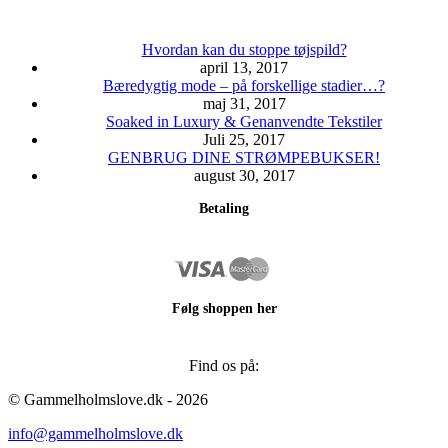
Hvordan kan du stoppe tøjspild?
april 13, 2017
Bæredygtig mode – på forskellige stadier…?
maj 31, 2017
Soaked in Luxury & Genanvendte Tekstiler
Juli 25, 2017
GENBRUG DINE STRØMPEBUKSER!
august 30, 2017
Betaling
Følg shoppen her
Find os på:
Facebook
Instagram
© Gammelholmslove.dk - 2026
page
page
info@gammelholmslove.dk
opens
opens