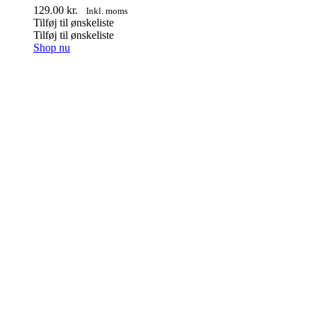
129.00
kr.
Inkl. moms
Tilføj til ønskeliste
Tilføj til ønskeliste
Dette
Shop nu
vare
har
flere
varianter.
Mulighederne
kan
vælges
på
varesiden