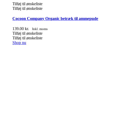
Tilføj til ønskeliste
Tilføj til ønskeliste
Cocoon Company Organic betræk til ammepude
139.00
kr.
Inkl. moms
Tilføj til ønskeliste
Tilføj til ønskeliste
Dette
Shop nu
vare
har
flere
varianter.
Mulighederne
kan
vælges
på
varesiden