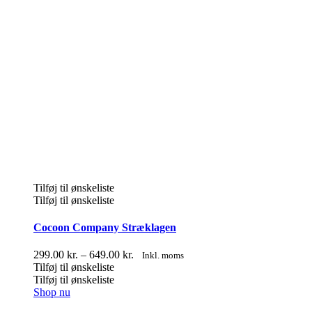
Tilføj til ønskeliste
Tilføj til ønskeliste
Cocoon Company Stræklagen
Prisinterval:
299.00
kr.
–
649.00
kr.
Inkl. moms
299.00 kr.
Tilføj til ønskeliste
til
Tilføj til ønskeliste
Dette
649.00 kr.
Shop nu
vare