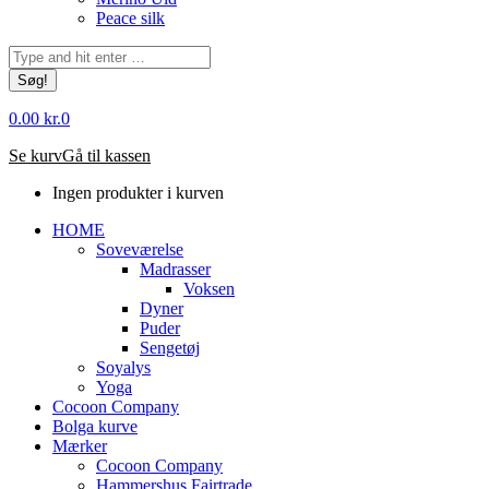
Peace silk
Søg:
0.00
kr.
0
Se kurv
Gå til kassen
Ingen produkter i kurven
HOME
Soveværelse
Madrasser
Voksen
Dyner
Puder
Sengetøj
Soyalys
Yoga
Cocoon Company
Bolga kurve
Mærker
Cocoon Company
Hammershus Fairtrade