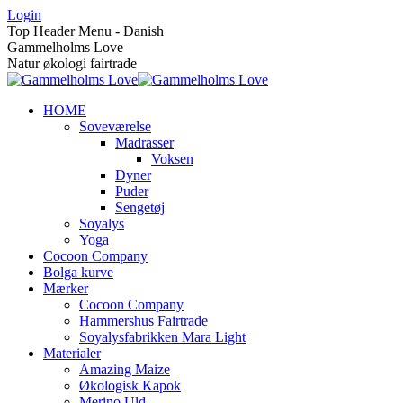
Skip
Login
to
Top Header Menu - Danish
content
Gammelholms Love
Natur økologi fairtrade
HOME
Soveværelse
Madrasser
Voksen
Dyner
Puder
Sengetøj
Soyalys
Yoga
Cocoon Company
Bolga kurve
Mærker
Cocoon Company
Hammershus Fairtrade
Soyalysfabrikken Mara Light
Materialer
Amazing Maize
Økologisk Kapok
Merino Uld