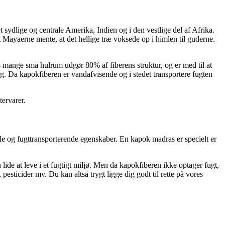
sydlige og centrale Amerika, Indien og i den vestlige del af Afrika.
t Mayaerne mente, at det hellige træ voksede op i himlen til guderne.
s mange små hulrum udgør 80% af fiberens struktur, og er med til at
g. Da kapokfiberen er vandafvisende og i stedet transportere fugten
tervarer.
de og fugttransporterende egenskaber. En kapok madras er specielt er
de at leve i et fugtigt miljø. Men da kapokfiberen ikke optager fugt,
esticider mv. Du kan altså trygt ligge dig godt til rette på vores