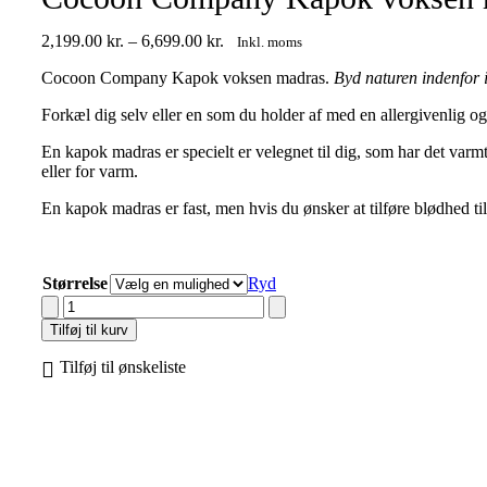
Prisinterval:
2,199.00
kr.
–
6,699.00
kr.
Inkl. moms
2,199.00 kr.
Cocoon Company Kapok voksen madras.
Byd naturen indenfor 
til
6,699.00 kr.
Forkæl dig selv eller en som du holder af med en allergivenlig
En kapok madras er specielt er velegnet til dig, som har det var
eller for varm.
En kapok madras er fast, men hvis du ønsker at tilføre blødhed til 
Størrelse
Ryd
Cocoon
Company
Tilføj til kurv
Kapok
voksen
Tilføj til ønskeliste
madras
antal