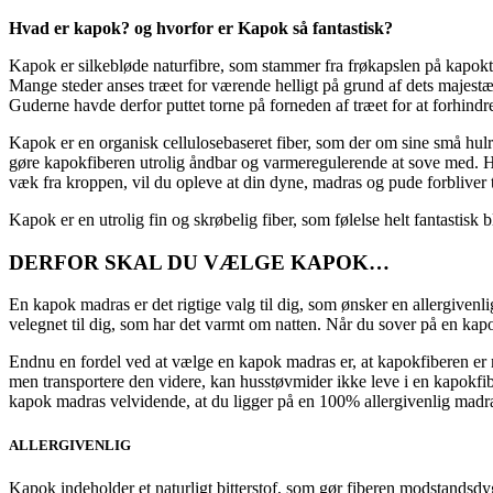
Hvad er kapok? og hvorfor er Kapok så fantastisk?
Kapok er silkebløde naturfibre, som stammer fra frøkapslen på kapoktr
Mange steder anses træet for værende helligt på grund af dets majestæt
Guderne havde derfor puttet torne på forneden af træet for at forhindre 
Kapok er en organisk cellulosebaseret fiber, som der om sine små hul
gøre kapokfiberen utrolig åndbar og varmeregulerende at sove med. Ha
væk fra kroppen, vil du opleve at din dyne, madras og pude forbliver 
Kapok er en utrolig fin og skrøbelig fiber, som følelse helt fantastisk
DERFOR SKAL DU VÆLGE KAPOK…
En kapok madras er det rigtige valg til dig, som ønsker en allergiven
velegnet til dig, som har det varmt om natten. Når du sover på en kapo
Endnu en fordel ved at vælge en kapok madras er, at kapokfiberen er 
men transportere den videre, kan husstøvmider ikke leve i en kapokfibe
kapok madras velvidende, at du ligger på en 100% allergivenlig madr
ALLERGIVENLIG
Kapok indeholder et naturligt bitterstof, som gør fiberen modstandsdy