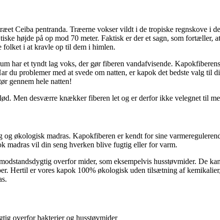
æet Ceiba pentranda. Træerne vokser vildt i de tropiske regnskove i det 
iske højde på op mod 70 meter. Faktisk er der et sagn, som fortæller, a
folket i at kravle op til dem i himlen.
rum har et tyndt lag voks, der gør fiberen vandafvisende. Kapokfiberen
r du problemer med at svede om natten, er kapok det bedste valg til di
tør gennem hele natten!
 blød. Men desværre knækker fiberen let og er derfor ikke velegnet til me
lig og økologisk madras. Kapokfiberen er kendt for sine varmereguleren
k madras vil din seng hverken blive fugtig eller for varm.
modstandsdygtig overfor mider, som eksempelvis husstøvmider. De kan li
r. Hertil er vores kapok 100% økologisk uden tilsætning af kemikalier, p
as.
gtig overfor bakterier og husstøvmider