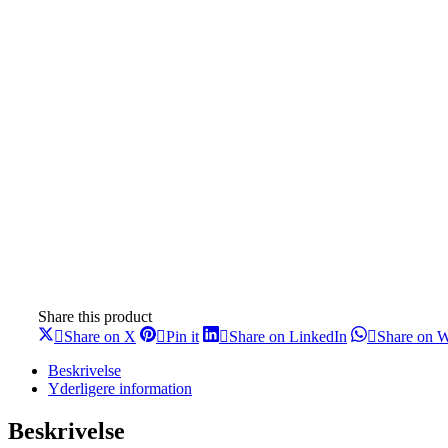
Share this product
Share
Share
Share
Share on X
Pin it
Share on LinkedIn
Share on 
on
on
on
X
Pinterest
LinkedIn
Beskrivelse
Yderligere information
Beskrivelse