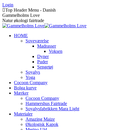
Skip
Login
to
Top Header Menu - Danish
content
Gammelholms Love
Natur økologi fairtrade
HOME
Soveværelse
Madrasser
Voksen
Dyner
Puder
Sengetøj
Soyalys
Yoga
Cocoon Company
Bolga kurve
Mærker
Cocoon Company
Hammershus Fairtrade
Soyalysfabrikken Mara Light
Materialer
Amazing Maize
Økologisk Kapok
Merino Uld