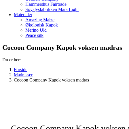
Hammershus Fairtrade
Soyalysfabrikken Mara Light
Materialer
Amazing Maize
Økologisk Kapok
Merino Uld
Peace silk
Cocoon Company Kapok voksen madras
Du er her:
Forside
Madrasser
Cocoon Company Kapok voksen madras
Cocoon Company Kapok voksen 