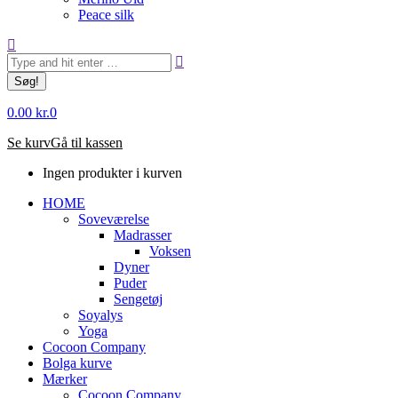
Peace silk
Søg:
0.00
kr.
0
Se kurv
Gå til kassen
Ingen produkter i kurven
HOME
Soveværelse
Madrasser
Voksen
Dyner
Puder
Sengetøj
Soyalys
Yoga
Cocoon Company
Bolga kurve
Mærker
Cocoon Company