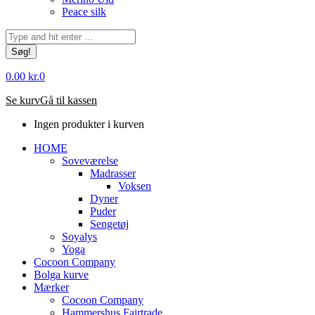
Peace silk
Søg:
0.00
kr.
0
Se kurv
Gå til kassen
Ingen produkter i kurven
HOME
Soveværelse
Madrasser
Voksen
Dyner
Puder
Sengetøj
Soyalys
Yoga
Cocoon Company
Bolga kurve
Mærker
Cocoon Company
Hammershus Fairtrade