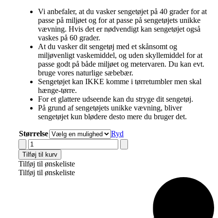
Vi anbefaler, at du vasker sengetøjet på 40 grader for at
passe på miljøet og for at passe på sengetøjets unikke
vævning. Hvis det er nødvendigt kan sengetøjet også
vaskes på 60 grader.
At du vasker dit sengetøj med et skånsomt og
miljøvenligt vaskemiddel, og uden skyllemiddel for at
passe godt på både miljøet og metervaren. Du kan evt.
bruge vores naturlige sæbebær.
Sengetøjet kan IKKE komme i tørretumbler men skal
hænge-tørre.
For et glattere udseende kan du stryge dit sengetøj.
På grund af sengetøjets unikke vævning, bliver
sengetøjet kun blødere desto mere du bruger det.
Størrelse
Ryd
Cocoon
Company
Tilføj til kurv
Sengesæt
Tilføj til ønskeliste
Flamingo
Tilføj til ønskeliste
Pink
antal