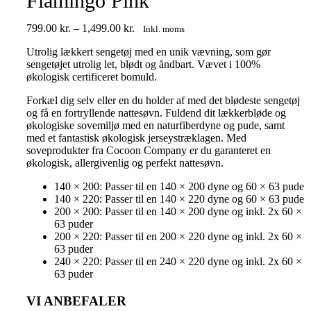
Flamingo Pink
Prisinterval:
799.00
kr.
–
1,499.00
kr.
Inkl. moms
799.00 kr.
Utrolig lækkert sengetøj med en unik vævning, som gør
til
sengetøjet utrolig let, blødt og åndbart. Vævet i 100%
1,499.00 kr.
økologisk certificeret bomuld.
Forkæl dig selv eller en du holder af med det blødeste sengetøj
og få en fortryllende nattesøvn. Fuldend dit lækkerbløde og
økologiske sovemiljø med en naturfiberdyne og pude, samt
med et fantastisk økologisk jerseystræklagen. Med
soveprodukter fra Cocoon Company er du garanteret en
økologisk, allergivenlig og perfekt nattesøvn.
140 × 200: Passer til en 140 × 200 dyne og 60 × 63 pude
140 × 220: Passer til en 140 × 220 dyne og 60 × 63 pude
200 × 200: Passer til en 140 × 200 dyne og inkl. 2x 60 ×
63 puder
200 × 220: Passer til en 200 × 220 dyne og inkl. 2x 60 ×
63 puder
240 × 220: Passer til en 240 × 220 dyne og inkl. 2x 60 ×
63 puder
VI ANBEFALER