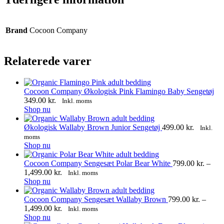
Brand
Cocoon Company
Relaterede varer
Cocoon Company Økologisk Pink Flamingo Baby Sengetøj
349.00
kr.
Inkl. moms
Shop nu
Økologisk Wallaby Brown Junior Sengetøj
499.00
kr.
Inkl.
moms
Shop nu
Cocoon Company Sengesæt Polar Bear White
799.00
kr.
–
Prisinterval:
1,499.00
kr.
Inkl. moms
Dette
799.00 kr.
Shop nu
vare
til
har
1,499.00 kr.
Cocoon Company Sengesæt Wallaby Brown
799.00
kr.
–
flere
Prisinterval:
1,499.00
kr.
Inkl. moms
varianter.
Dette
799.00 kr.
Shop nu