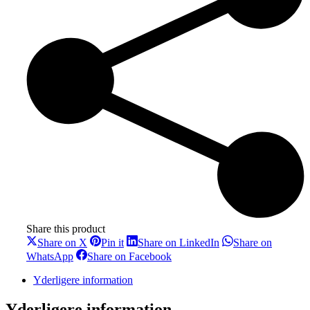
Share this product
Share
Share
Share
Share on X
Pin it
Share on LinkedIn
Share on
on
on
on
Share
Share
WhatsApp
Share on Facebook
X
Pinterest
LinkedIn
on
on
WhatsApp
Facebook
Yderligere information
Yderligere information