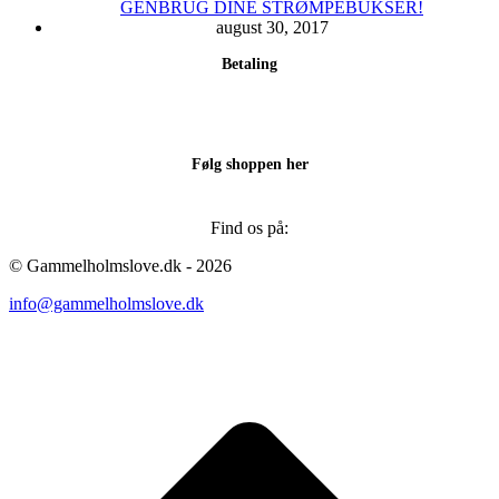
GENBRUG DINE STRØMPEBUKSER!
august 30, 2017
Betaling
Følg shoppen her
Find os på:
Facebook
Instagram
© Gammelholmslove.dk - 2026
page
page
info@gammelholmslove.dk
opens
opens
in
in
new
new
ti
window
window
t