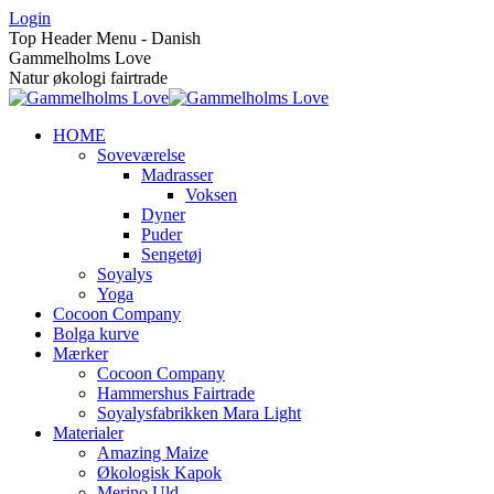
Skip
Login
to
Top Header Menu - Danish
content
Gammelholms Love
Natur økologi fairtrade
HOME
Soveværelse
Madrasser
Voksen
Dyner
Puder
Sengetøj
Soyalys
Yoga
Cocoon Company
Bolga kurve
Mærker
Cocoon Company
Hammershus Fairtrade
Soyalysfabrikken Mara Light
Materialer
Amazing Maize
Økologisk Kapok
Merino Uld