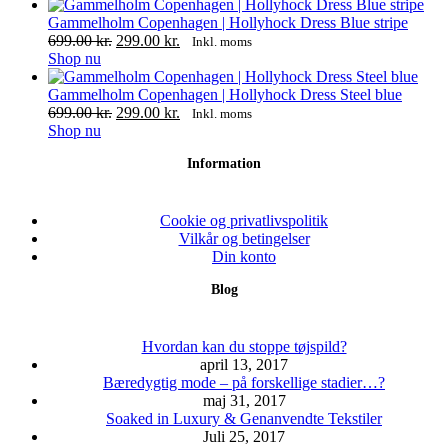
Mulighederne
vare
til
kan
har
1,499.00 kr.
Gammelholm Copenhagen | Hollyhock Dress Blue stripe
vælges
flere
Den
Den
699.00
kr.
299.00
kr.
Inkl. moms
på
varianter.
Dette
oprindelige
aktuelle
Shop nu
varesiden
Mulighederne
vare
pris
pris
kan
har
var:
er:
Gammelholm Copenhagen | Hollyhock Dress Steel blue
vælges
flere
699.00 kr..
Den
299.00 kr..
Den
699.00
kr.
299.00
kr.
Inkl. moms
på
varianter.
Dette
oprindelige
aktuelle
Shop nu
varesiden
Mulighederne
vare
pris
pris
Information
kan
har
var:
er:
vælges
flere
699.00 kr..
299.00 kr..
på
varianter.
varesiden
Mulighederne
Cookie og privatlivspolitik
kan
Vilkår og betingelser
vælges
Din konto
på
Blog
varesiden
Hvordan kan du stoppe tøjspild?
april 13, 2017
Bæredygtig mode – på forskellige stadier…?
maj 31, 2017
Soaked in Luxury & Genanvendte Tekstiler
Juli 25, 2017