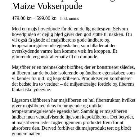
Maize Voksenpude
Prisinterval:
479.00
kr.
–
599.00
kr.
Inkl. moms
479.00 kr.
Med en majs hovedpude får du en dejlig nattesøvn. Selvom
til
hovedpuden er dejlig blød giver den god støtte til nakken. Du
599.00 kr.
vil også få glæde af majsfiberens gode åndbare og
temperaturregulerende egenskaber, som tillader at den
overskydende varme kan komme væk fra kroppen. Et
glimrende vegansk alternativ til en dunpude.
Majsfiber er en menneskabt biofiber, der er konstrueret således,
at fiberen har de bedste isolerende og åndbare egenskaber, som
vi kender fra uld- og kapokfiberen. Produktserien kombinerer
det bedste fra to verdner – de miljømæssige fordele og fiberens
fantastiske ydeevne.
Ligesom uldfiberen har majsfiberen en hul fiberstruktur, hvilket
giver majsfiberen dens fremragende og unikke
temperaturregulerende egenskaber. Samtidig er majsfiberen
åndbar men vandafvisende ligesom kapokfiberen. Det betyder,
at majsfiberen leder fugten igennem produktet frem for at
absorbere den. Derved forbliver dit majsprodukt tørt og blødt
gennem natten.