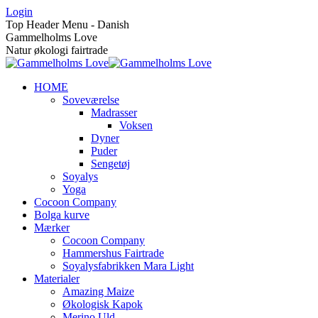
Skip
Login
to
Top Header Menu - Danish
content
Gammelholms Love
Natur økologi fairtrade
HOME
Soveværelse
Madrasser
Voksen
Dyner
Puder
Sengetøj
Soyalys
Yoga
Cocoon Company
Bolga kurve
Mærker
Cocoon Company
Hammershus Fairtrade
Soyalysfabrikken Mara Light
Materialer
Amazing Maize
Økologisk Kapok
Merino Uld