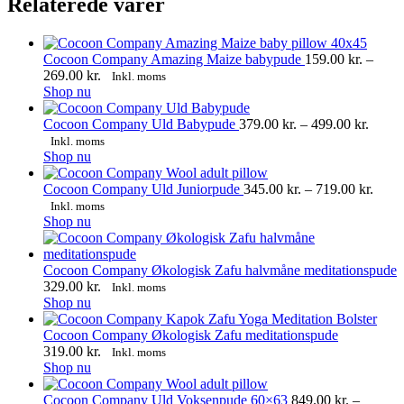
Relaterede varer
Cocoon Company Amazing Maize babypude
159.00
kr.
–
Prisinterval:
269.00
kr.
Inkl. moms
Dette
159.00 kr.
Shop nu
vare
til
har
269.00 kr.
Prisin
Cocoon Company Uld Babypude
379.00
kr.
–
499.00
kr.
flere
379.00
Inkl. moms
varianter.
Dette
til
Shop nu
Mulighederne
vare
499.00
kan
har
Prisin
Cocoon Company Uld Juniorpude
345.00
kr.
–
719.00
kr.
vælges
flere
345.0
Inkl. moms
på
varianter.
Dette
til
Shop nu
varesiden
Mulighederne
vare
719.0
kan
har
vælges
flere
Cocoon Company Økologisk Zafu halvmåne meditationspude
på
varianter.
329.00
kr.
Inkl. moms
varesiden
Mulighederne
Dette
Shop nu
kan
vare
vælges
har
Cocoon Company Økologisk Zafu meditationspude
på
flere
319.00
kr.
Inkl. moms
varesiden
varianter.
Dette
Shop nu
Mulighederne
vare
kan
har
Cocoon Company Uld Voksenpude 60×63
849.00
kr.
–