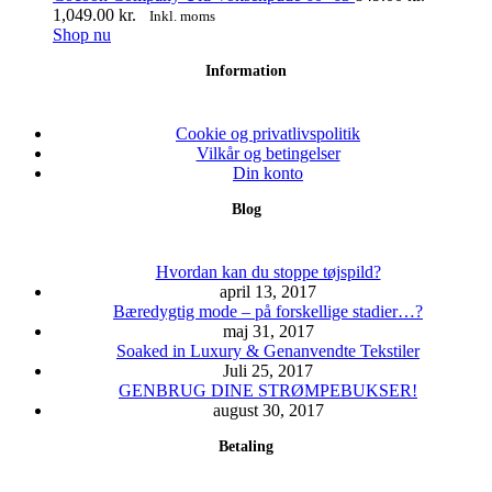
vælges
flere
Prisinterval:
1,049.00
kr.
Inkl. moms
på
varianter.
Dette
849.00 kr.
Shop nu
varesiden
Mulighederne
vare
til
Information
kan
har
1,049.00 kr.
vælges
flere
på
varianter.
varesiden
Mulighederne
Cookie og privatlivspolitik
kan
Vilkår og betingelser
vælges
Din konto
på
Blog
varesiden
Hvordan kan du stoppe tøjspild?
april 13, 2017
Bæredygtig mode – på forskellige stadier…?
maj 31, 2017
Soaked in Luxury & Genanvendte Tekstiler
Juli 25, 2017
GENBRUG DINE STRØMPEBUKSER!
august 30, 2017
Betaling