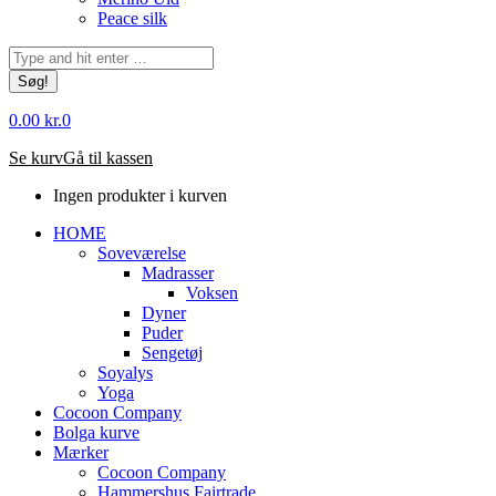
Peace silk
Søg:
0.00
kr.
0
Se kurv
Gå til kassen
Ingen produkter i kurven
HOME
Soveværelse
Madrasser
Voksen
Dyner
Puder
Sengetøj
Soyalys
Yoga
Cocoon Company
Bolga kurve
Mærker
Cocoon Company
Hammershus Fairtrade