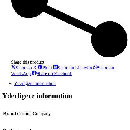
Share this product
Share
Share
Share
Share on X
Pin it
Share on LinkedIn
Share on
on
on
on
Share
Share
WhatsApp
Share on Facebook
X
Pinterest
LinkedIn
on
on
WhatsApp
Facebook
Yderligere information
Yderligere information
Brand
Cocoon Company