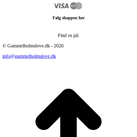
Følg shoppen her
Find os på:
Facebook
Instagram
© Gammelholmslove.dk - 2026
page
page
info@gammelholmslove.dk
opens
opens
in
in
new
new
ti
window
window
t