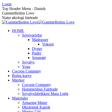
Skip
Login
to
Top Header Menu - Danish
content
Gammelholms Love
Natur økologi fairtrade
HOME
Soveværelse
Madrasser
Voksen
Dyner
Puder
Sengetøj
Soyalys
Yoga
Cocoon Company
Bolga kurve
Mærker
Cocoon Company
Hammershus Fairtrade
Soyalysfabrikken Mara Light
Materialer
Amazing Maize
Økologisk Kapok
Merino Uld