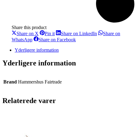
Share this product
Share
Share
Share
Share on X
Pin it
Share on LinkedIn
Share on
on
on
on
Share
Share
WhatsApp
Share on Facebook
X
Pinterest
LinkedIn
on
on
WhatsApp
Facebook
Yderligere information
Yderligere information
Brand
Hammershus Fairtrade
Relaterede varer