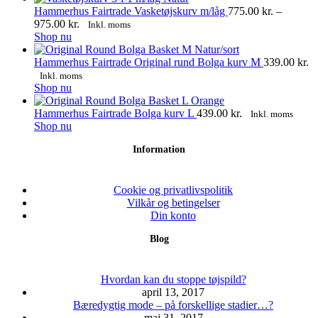
kan
Hammerhus Fairtrade Vasketøjskurv m/låg
775.00
kr.
–
vælges
Prisinterval:
975.00
kr.
Inkl. moms
på
Dette
775.00 kr.
Shop nu
varesiden
vare
til
har
975.00 kr.
Hammerhus Fairtrade Original rund Bolga kurv M
339.00
kr.
flere
Inkl. moms
varianter.
Dette
Shop nu
Mulighederne
vare
kan
har
Hammerhus Fairtrade Bolga kurv L
439.00
kr.
Inkl. moms
vælges
flere
Dette
Shop nu
på
varianter.
vare
Information
varesiden
Mulighederne
har
kan
flere
vælges
varianter.
på
Mulighederne
Cookie og privatlivspolitik
varesiden
kan
Vilkår og betingelser
vælges
Din konto
på
Blog
varesiden
Hvordan kan du stoppe tøjspild?
april 13, 2017
Bæredygtig mode – på forskellige stadier…?
maj 31, 2017