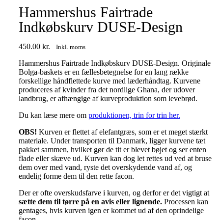
Hammershus Fairtrade
Indkøbskurv DUSE-Design
450.00
kr.
Inkl. moms
Hammershus Fairtrade Indkøbskurv DUSE-Design. Originale
Bolga-baskets er en fællesbetegnelse for en lang række
forskellige håndflettede kurve med læderhåndtag. Kurvene
produceres af kvinder fra det nordlige Ghana, der udover
landbrug, er afhængige af kurveproduktion som levebrød.
Du kan læse mere om
produktionen, trin for trin her.
OBS!
Kurven er flettet af elefantgræs, som er et meget stærkt
materiale. Under transporten til Danmark, ligger kurvene tæt
pakket sammen, hvilket gør de tit er blevet bøjet og ser enten
flade eller skæve ud. Kurven kan dog let rettes ud ved at bruse
dem over med vand, ryste det overskydende vand af, og
endelig forme dem til den rette facon.
Der er ofte overskudsfarve i kurven, og derfor er det vigtigt at
sætte dem til tørre på en avis eller lignende
.
Processen kan
gentages, hvis kurven igen er kommet ud af den oprindelige
facon.