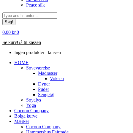
Peace silk
Søg:
0.00
kr.
0
Se kurv
Gå til kassen
Ingen produkter i kurven
HOME
Soveværelse
Madrasser
Voksen
Dyner
Puder
Sengetøj
Soyalys
Yoga
Cocoon Company
Bolga kurve
Mærker
Cocoon Company
Hammershus Fairtrade