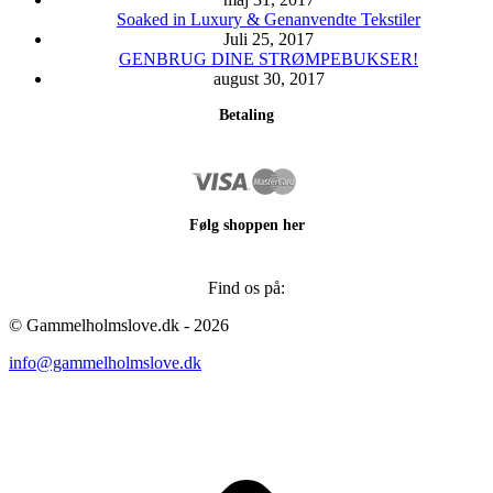
Soaked in Luxury & Genanvendte Tekstiler
Juli 25, 2017
GENBRUG DINE STRØMPEBUKSER!
august 30, 2017
Betaling
Følg shoppen her
Find os på:
Facebook
Instagram
© Gammelholmslove.dk - 2026
page
page
info@gammelholmslove.dk
opens
opens
in
in
new
new
ti
window
window
t