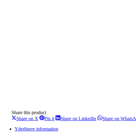
Share this product
Share
Share
Share
Share on X
Pin it
Share on LinkedIn
Share on Whats
on
on
on
X
Pinterest
LinkedIn
Yderligere information