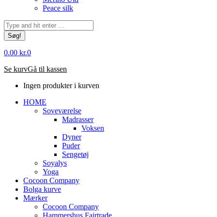
Peace silk
Søg:
0.00
kr.
0
Se kurv
Gå til kassen
Ingen produkter i kurven
HOME
Soveværelse
Madrasser
Voksen
Dyner
Puder
Sengetøj
Soyalys
Yoga
Cocoon Company
Bolga kurve
Mærker
Cocoon Company
Hammershus Fairtrade