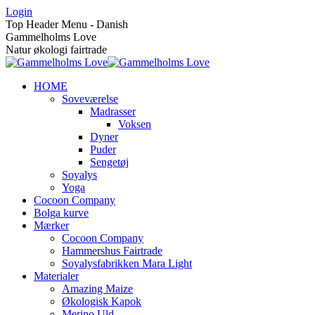
Skip
Login
to
Top Header Menu - Danish
content
Gammelholms Love
Natur økologi fairtrade
HOME
Soveværelse
Madrasser
Voksen
Dyner
Puder
Sengetøj
Soyalys
Yoga
Cocoon Company
Bolga kurve
Mærker
Cocoon Company
Hammershus Fairtrade
Soyalysfabrikken Mara Light
Materialer
Amazing Maize
Økologisk Kapok
Merino Uld