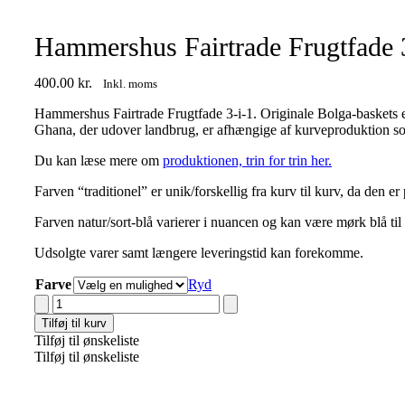
Hammershus Fairtrade Frugtfade 
400.00
kr.
Inkl. moms
Hammershus Fairtrade Frugtfade 3-i-1. Originale Bolga-baskets e
Ghana, der udover landbrug, er afhængige af kurveproduktion s
Du kan læse mere om
produktionen, trin for trin her.
Farven “traditionel” er unik/forskellig fra kurv til kurv, da den e
Farven natur/sort-blå varierer i nuancen og kan være mørk blå til 
Udsolgte varer samt længere leveringstid kan forekomme.
Farve
Ryd
Hammershus
Fairtrade
Tilføj til kurv
Frugtfade
Tilføj til ønskeliste
3-
Tilføj til ønskeliste
i-
1
antal