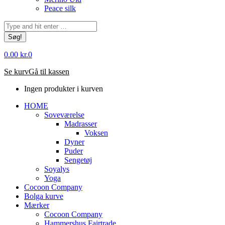
Peace silk
Søg:
0.00
kr.
0
Se kurv
Gå til kassen
Ingen produkter i kurven
HOME
Soveværelse
Madrasser
Voksen
Dyner
Puder
Sengetøj
Soyalys
Yoga
Cocoon Company
Bolga kurve
Mærker
Cocoon Company
Hammershus Fairtrade