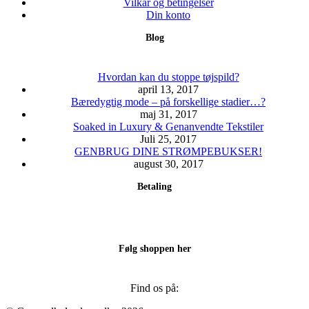
kan
Vilkår og betingelser
vælges
Din konto
på
Blog
varesiden
Hvordan kan du stoppe tøjspild?
april 13, 2017
Bæredygtig mode – på forskellige stadier…?
maj 31, 2017
Soaked in Luxury & Genanvendte Tekstiler
Juli 25, 2017
GENBRUG DINE STRØMPEBUKSER!
august 30, 2017
Betaling
Følg shoppen her
Find os på: