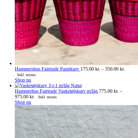
Prisint
Hammershus Fairtrade Papirkurv
175.00
kr.
–
350.00
kr.
175.00
Inkl. moms
Dette
til
Shop nu
vare
350.00
har
Hammerhus Fairtrade Vasketøjskurv m/låg
775.00
kr.
–
flere
Prisinterval:
975.00
kr.
Inkl. moms
varianter.
Dette
775.00 kr.
Shop nu
Mulighederne
vare
til
kan
har
975.00 kr.
vælges
flere
på
varianter.
varesiden
Mulighederne
kan