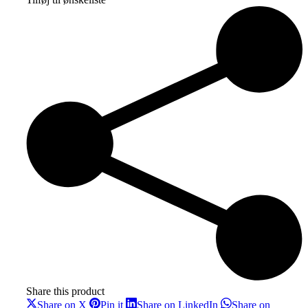
Bolga
kurv
S
antal
Share this product
Share
Share
Share
Share on X
Pin it
Share on LinkedIn
Share on