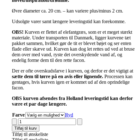
hoved/inspiration/drømme.
Øvre diameter ca. 20 cm. – kan variere plus/minus 2 cm.
Udsolgte varer samt længere leveringstid kan forekomme.
OBS!
Kurven er flettet af elefantgræs, som er et meget stærkt
materiale. Under transporten til Danmark, ligger kurvene tæt
pakket sammen, hvilket gør de tit er blevet bøjet og ser enten
flade eller skæve ud. Kurven kan dog let rettes ud ved at bruse
dem over med vand, ryste det overskydende vand af, og
endelig forme dem til den rette facon.
Der er ofte overskudsfarve i kurven, og derfor er det vigtigt at
sætte dem til tørre på en avis eller lignende
.
Processen kan
gentages, hvis kurven igen er kommet ud af den oprindelige
facon.
OBS kurven afsendes fra Holland leveringstid kan derfor
være et par dage længere.
Farve
Ryd
Hammerhus
Fairtrade
Tilføj til kurv
Original
Tilføj til ønskeliste
rund
Tilføj til ønskeliste