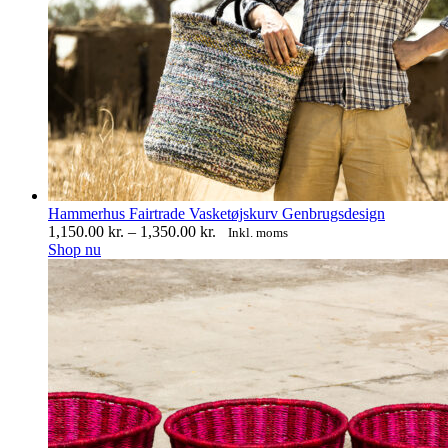
Hammerhus Fairtrade Vasketøjskurv Genbrugsdesign
Prisinterval:
1,150.00
kr.
–
1,350.00
kr.
Inkl. moms
Dette
1,150.00 kr.
Shop nu
vare
til
har
1,350.00 kr.
flere
varianter.
Mulighederne
kan
vælges
på
varesiden