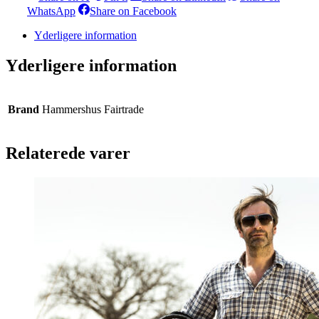
on
on
on
Share
Share
WhatsApp
Share on Facebook
X
Pinterest
LinkedIn
on
on
WhatsApp
Facebook
Yderligere information
Yderligere information
Brand
Hammershus Fairtrade
Relaterede varer