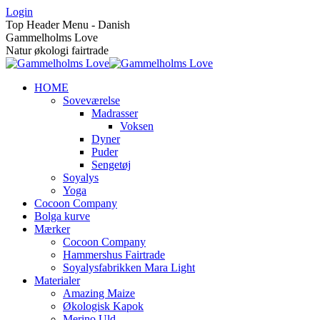
Skip
Login
to
Top Header Menu - Danish
content
Gammelholms Love
Natur økologi fairtrade
HOME
Soveværelse
Madrasser
Voksen
Dyner
Puder
Sengetøj
Soyalys
Yoga
Cocoon Company
Bolga kurve
Mærker
Cocoon Company
Hammershus Fairtrade
Soyalysfabrikken Mara Light
Materialer
Amazing Maize
Økologisk Kapok
Merino Uld