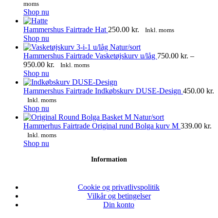
flere
moms
varianter.
Dette
Shop nu
Mulighederne
vare
kan
har
Hammershus Fairtrade Hat
250.00
kr.
Inkl. moms
vælges
flere
Dette
Shop nu
på
varianter.
vare
varesiden
Mulighederne
har
Hammershus Fairtrade Vasketøjskurv u/låg
750.00
kr.
–
kan
flere
Prisinterval:
950.00
kr.
Inkl. moms
vælges
varianter.
Dette
750.00 kr.
Shop nu
på
Mulighederne
vare
til
varesiden
kan
har
950.00 kr.
Hammershus Fairtrade Indkøbskurv DUSE-Design
450.00
kr.
vælges
flere
Inkl. moms
på
varianter.
Dette
Shop nu
varesiden
Mulighederne
vare
kan
har
Hammerhus Fairtrade Original rund Bolga kurv M
339.00
kr.
vælges
flere
Inkl. moms
på
varianter.
Dette
Shop nu
varesiden
Mulighederne
vare
Information
kan
har
vælges
flere
på
varianter.
varesiden
Mulighederne
Cookie og privatlivspolitik
kan
Vilkår og betingelser
vælges
Din konto
på