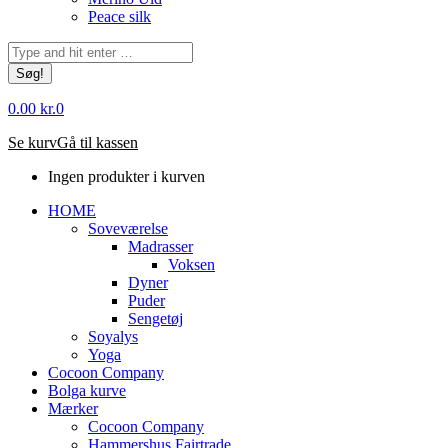
Peace silk
Søg:
0.00
kr.
0
Se kurv
Gå til kassen
Ingen produkter i kurven
HOME
Soveværelse
Madrasser
Voksen
Dyner
Puder
Sengetøj
Soyalys
Yoga
Cocoon Company
Bolga kurve
Mærker
Cocoon Company
Hammershus Fairtrade