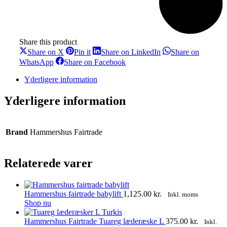
Share this product
Share
Share
Share
Share on X
Pin it
Share on LinkedIn
Share on
on
on
on
Share
Share
WhatsApp
Share on Facebook
X
Pinterest
LinkedIn
on
on
WhatsApp
Facebook
Yderligere information
Yderligere information
Brand
Hammershus Fairtrade
Relaterede varer
Hammershus fairtrade babylift
1,125.00
kr.
Inkl. moms
Dette
Shop nu
vare
har
Hammershus Fairtrade Tuareg læderæske L
375.00
kr.
Inkl.