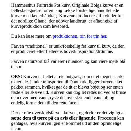
Hammershus Fairtrade Pot kurv. Originale Bolga kurve er en
fællesbetegnelse for en lang række forskellige håndflettede
kurve med læderhåndtag. Kurvene produceres af kvinder fra
det nordlige Ghana, der udover landbrug, er afhængige af
kurveproduktion som levebrød.
Du kan læse mere om
produktionen, trin for trin her.
Farven “traditionel” er unik/forskellig fra kurv til kurv, da den
er produceret efter fletterens hoved/inspiration/drømme.
Farven natur/sort-blå varierer i nuancen og kan være mørk blå
til sort.
OBS!
Kurven er flettet af elefantgræs, som er et meget stærkt
materiale. Under transporten til Danmark, ligger kurvene tæt
pakket sammen, hvilket gør de tit er blevet bøjet og ser enten
flade eller skæve ud. Kurven kan dog let rettes ud ved at bruse
dem over med vand, ryste det overskydende vand af, og
endelig forme dem til den rette facon.
Der er ofte overskudsfarve i kurven, og derfor er det vigtigt at
sætte dem til tørre på en avis eller lignende
.
Processen kan
gentages, hvis kurven igen er kommet ud af den oprindelige
facon.