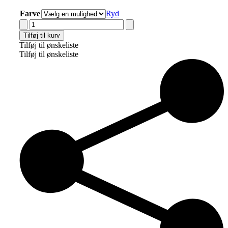
Farve
Ryd
Hammershus
Fairtrade
Tilføj til kurv
Pot
Tilføj til ønskeliste
kurv
Tilføj til ønskeliste
antal