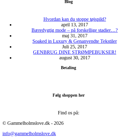
Blog
varesiden
Hvordan kan du stoppe tøjspild?
april 13, 2017
Bæredygtig mode – på forskellige stadier…?
maj 31, 2017
Soaked in Luxury & Genanvendte Tekstiler
Juli 25, 2017
GENBRUG DINE STRØMPEBUKSER!
august 30, 2017
Betaling
Følg shoppen her
Find os på:
Facebook
Instagram
© Gammelholmslove.dk - 2026
page
page
info@gammelholmslove.dk
opens
opens