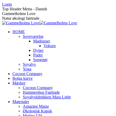
Skip
Login
to
Top Header Menu - Danish
content
Gammelholms Love
Natur økologi fairtrade
HOME
Soveværelse
Madrasser
Voksen
Dyner
Puder
Sengetøj
Soyalys
Yoga
Cocoon Company
Bolga kurve
Mærker
Cocoon Company
Hammershus Fairtrade
Soyalysfabrikken Mara Light
Materialer
Amazing Maize
Økologisk Kapok
Merino Uld