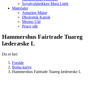
Soyalysfabrikken Mara Light
Materialer
Amazing Maize
Økologisk Kapok
Merino Uld
Peace silk
Hammershus Fairtrade Tuareg
læderæske L
Du er her:
Forside
Bolga kurve
Hammershus Fairtrade Tuareg læderæske L