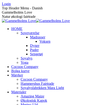
Skip
Login
to
Top Header Menu - Danish
content
Gammelholms Love
Natur økologi fairtrade
HOME
Soveværelse
Madrasser
Voksen
Dyner
Puder
Sengetøj
Soyalys
Yoga
Cocoon Company
Bolga kurve
Mærker
Cocoon Company
Hammershus Fairtrade
Soyalysfabrikken Mara Light
Materialer
Amazing Maize
Økologisk Kapok
Merino Uld