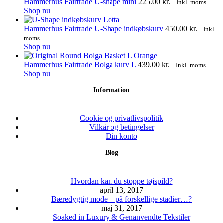
Mulighederne
har
Hammerhus Fairtrade U-shape mini
225.00
kr.
Inkl. moms
kan
flere
Dette
Shop nu
vælges
varianter.
vare
på
Mulighederne
har
Hammerhus Fairtrade U-Shape indkøbskurv
450.00
kr.
Inkl.
varesiden
kan
flere
moms
vælges
varianter.
Dette
Shop nu
på
Mulighederne
vare
varesiden
kan
har
Hammerhus Fairtrade Bolga kurv L
439.00
kr.
Inkl. moms
vælges
flere
Dette
Shop nu
på
varianter.
vare
Information
varesiden
Mulighederne
har
kan
flere
vælges
varianter.
på
Mulighederne
Cookie og privatlivspolitik
varesiden
kan
Vilkår og betingelser
vælges
Din konto
på
Blog
varesiden
Hvordan kan du stoppe tøjspild?
april 13, 2017
Bæredygtig mode – på forskellige stadier…?
maj 31, 2017
Soaked in Luxury & Genanvendte Tekstiler