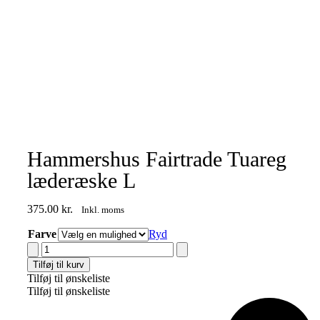
Hammershus Fairtrade Tuareg
læderæske L
375.00
kr.
Inkl. moms
Farve
Ryd
Hammershus
Fairtrade
Tilføj til kurv
Tuareg
Tilføj til ønskeliste
læderæske
Tilføj til ønskeliste
L
antal