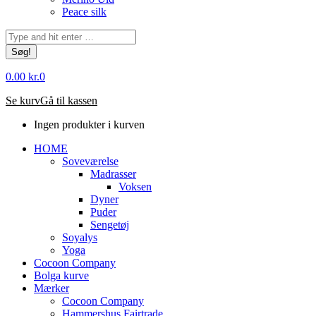
Peace silk
Søg:
0.00
kr.
0
Se kurv
Gå til kassen
Ingen produkter i kurven
HOME
Soveværelse
Madrasser
Voksen
Dyner
Puder
Sengetøj
Soyalys
Yoga
Cocoon Company
Bolga kurve
Mærker
Cocoon Company
Hammershus Fairtrade