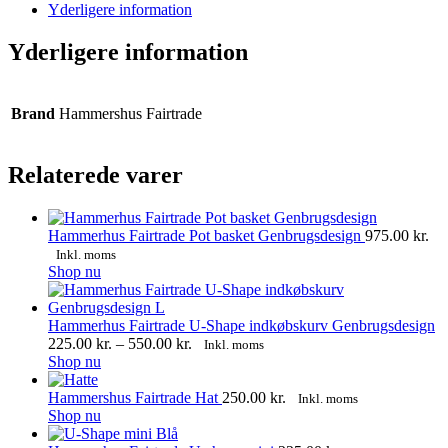
WhatsApp
Facebook
Yderligere information
Yderligere information
Brand
Hammershus Fairtrade
Relaterede varer
Hammerhus Fairtrade Pot basket Genbrugsdesign
975.00
kr.
Inkl. moms
Shop nu
Hammerhus Fairtrade U-Shape indkøbskurv Genbrugsdesign
Prisinterval:
225.00
kr.
–
550.00
kr.
Inkl. moms
Dette
225.00 kr.
Shop nu
vare
til
har
550.00 kr.
Hammershus Fairtrade Hat
250.00
kr.
Inkl. moms
flere
Dette
Shop nu
varianter.
vare