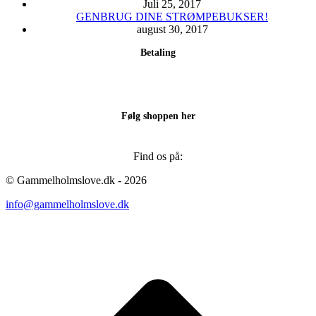
Juli 25, 2017
GENBRUG DINE STRØMPEBUKSER!
august 30, 2017
Betaling
Følg shoppen her
Find os på:
Facebook
Instagram
© Gammelholmslove.dk - 2026
page
page
info@gammelholmslove.dk
opens
opens
in
in
new
new
ti
window
window
t