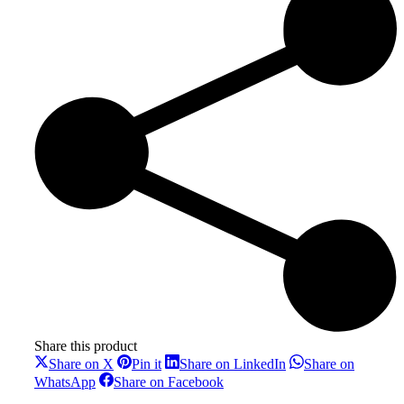
Share this product
Share
Share
Share
Share on X
Pin it
Share on LinkedIn
Share on
on
on
on
Share
Share
WhatsApp
Share on Facebook
X
Pinterest
LinkedIn
on
on