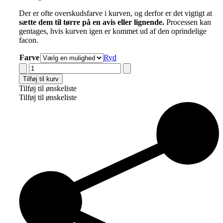
Der er ofte overskudsfarve i kurven, og derfor er det vigtigt at
sætte dem til tørre på en avis eller lignende
.
Processen kan
gentages, hvis kurven igen er kommet ud af den oprindelige
facon.
Farve
Ryd
Hammerhus
Fairtrade
Tilføj til kurv
U-
Tilføj til ønskeliste
Shape
Tilføj til ønskeliste
netmønster
antal