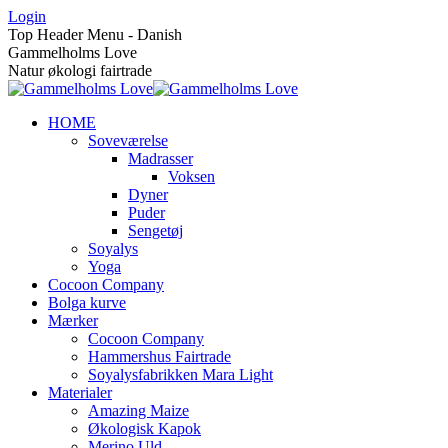
Skip
Login
to
Top Header Menu - Danish
content
Gammelholms Love
Natur økologi fairtrade
HOME
Soveværelse
Madrasser
Voksen
Dyner
Puder
Sengetøj
Soyalys
Yoga
Cocoon Company
Bolga kurve
Mærker
Cocoon Company
Hammershus Fairtrade
Soyalysfabrikken Mara Light
Materialer
Amazing Maize
Økologisk Kapok
Merino Uld