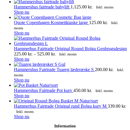
Hammershus fairtrade babylift
1,125.00
kr.
Inkl. moms
Dette
Shop nu
vare
har
Quote Copenhagen Kosmetiktaske large
125.00
kr.
Inkl.
flere
moms
varianter.
Shop nu
Mulighederne
kan
vælges
Hammerhus Fairtrade Original Round Bolga Genbrugsdesign
på
Prisinterval:
225.00
kr.
–
525.00
kr.
Inkl. moms
varesiden
Dette
225.00 kr.
Shop nu
vare
til
har
525.00 kr.
Hammershus Fairtrade Tuareg læderæske S
200.00
kr.
Inkl.
flere
moms
varianter.
Dette
Shop nu
Mulighederne
vare
kan
har
Hammershus Fairtrade Pot kurv
450.00
kr.
Inkl. moms
vælges
flere
Dette
Shop nu
på
varianter.
vare
varesiden
Mulighederne
har
Hammerhus Fairtrade Original rund Bolga kurv M
339.00
kr.
kan
flere
Inkl. moms
vælges
varianter.
Dette
Shop nu
på
Mulighederne
vare
Information
varesiden
kan
har