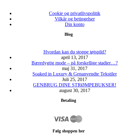
vælges
flere
på
varianter.
varesiden
Mulighederne
Cookie og privatlivspolitik
kan
Vilkår og betingelser
vælges
Din konto
på
Blog
varesiden
Hvordan kan du stoppe tøjspild?
april 13, 2017
Bæredygtig mode – på forskellige stadier…?
maj 31, 2017
Soaked in Luxury & Genanvendte Tekstiler
Juli 25, 2017
GENBRUG DINE STRØMPEBUKSER!
august 30, 2017
Betaling
Følg shoppen her