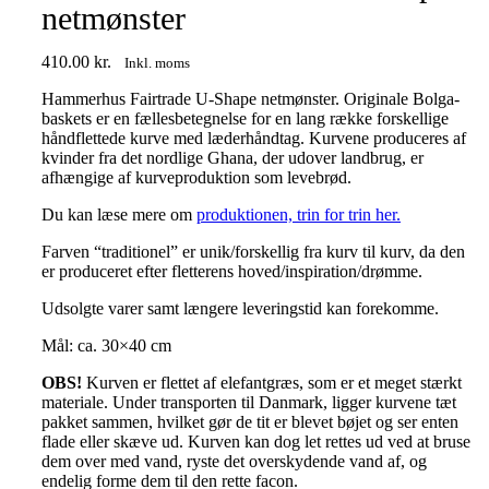
netmønster
410.00
kr.
Inkl. moms
Hammerhus Fairtrade U-Shape netmønster. Originale Bolga-
baskets er en fællesbetegnelse for en lang række forskellige
håndflettede kurve med læderhåndtag. Kurvene produceres af
kvinder fra det nordlige Ghana, der udover landbrug, er
afhængige af kurveproduktion som levebrød.
Du kan læse mere om
produktionen, trin for trin her.
Farven “traditionel” er unik/forskellig fra kurv til kurv, da den
er produceret efter fletterens hoved/inspiration/drømme.
Udsolgte varer samt længere leveringstid kan forekomme.
Mål: ca. 30×40 cm
OBS!
Kurven er flettet af elefantgræs, som er et meget stærkt
materiale. Under transporten til Danmark, ligger kurvene tæt
pakket sammen, hvilket gør de tit er blevet bøjet og ser enten
flade eller skæve ud. Kurven kan dog let rettes ud ved at bruse
dem over med vand, ryste det overskydende vand af, og
endelig forme dem til den rette facon.