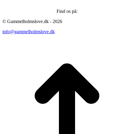
Find os på:
Facebook
Instagram
© Gammelholmslove.dk - 2026
page
page
info@gammelholmslove.dk
opens
opens
in
in
new
new
ti
window
window
t