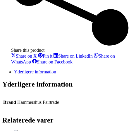
Share this product
Share
Share
Share
Share on X
Pin it
Share on LinkedIn
Share on
on
on
on
Share
Share
WhatsApp
Share on Facebook
X
Pinterest
LinkedIn
on
on
WhatsApp
Facebook
Yderligere information
Yderligere information
Brand
Hammershus Fairtrade
Relaterede varer