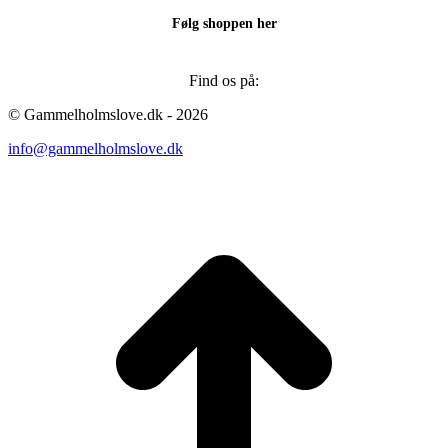
Følg shoppen her
Find os på:
Facebook
Instagram
© Gammelholmslove.dk - 2026
page
page
info@gammelholmslove.dk
opens
opens
in
in
new
new
ti
window
window
t