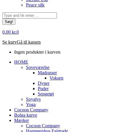
Peace silk
Søg:
0.00
kr.
0
Se kurv
Gå til kassen
Ingen produkter i kurven
HOME
Soveværelse
Madrasser
Voksen
Dyner
Puder
Sengetøj
Soyalys
Yoga
Cocoon Company
Bolga kurve
Mærker
Cocoon Company
Hammershus Fairtrade