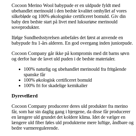
379.00 kr.
Cocoon Merino Wool babypude er en uldpude fyldt med
til
ubehandlet merinould i den bedste kvalitet omhyllet af vores
499.00 kr.
silkebløde og 100% økologiske certificeret bomuld. Giv din
baby den bedste start på livet med luksuriøse merinould
soveprodukter.
Ifølge Sundhedsstyrelsen anbefales det først at anvende en
babypude fra 1-års alderen. En god overgang inden juniorpude.
Cocoon Company går ikke på kompromis med dit barns søvn
og derfor har de lavet uld puden i de bedste materialer.
100% naturlig og ubehandlet merinould fra fritgående
spanske får
100% økologisk certificeret bomuld
100% fri for skadelige kemikalier
Dyrevelfærd
Cocoon Company producerer deres uld produkter fra merino
får, som har sin daglig gang i bjergene, da disse får producerer
en længere uld grundet det koldere klima. Idet de vælger en
længere uld fiber føles uld produkterne mere luftige, åndbare og
bedre varmeregulerende.