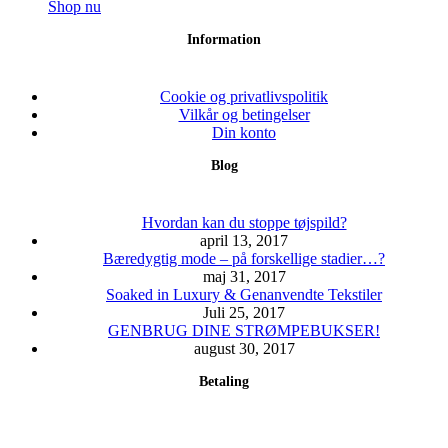
varesiden
varianter.
Dette
799.00 kr.
Shop nu
Mulighederne
vare
til
Information
kan
har
1,499.00 kr.
vælges
flere
på
varianter.
varesiden
Mulighederne
Cookie og privatlivspolitik
kan
Vilkår og betingelser
vælges
Din konto
på
Blog
varesiden
Hvordan kan du stoppe tøjspild?
april 13, 2017
Bæredygtig mode – på forskellige stadier…?
maj 31, 2017
Soaked in Luxury & Genanvendte Tekstiler
Juli 25, 2017
GENBRUG DINE STRØMPEBUKSER!
august 30, 2017
Betaling