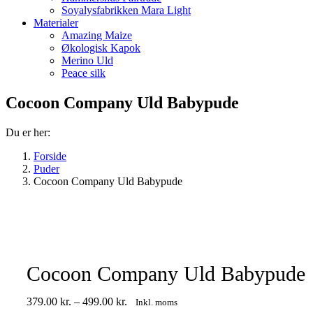
Soyalysfabrikken Mara Light
Materialer
Amazing Maize
Økologisk Kapok
Merino Uld
Peace silk
Cocoon Company Uld Babypude
Du er her:
Forside
Puder
Cocoon Company Uld Babypude
Cocoon Company Uld Babypude
Prisinterval:
379.00
kr.
–
499.00
kr.
Inkl. moms