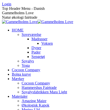
Skip
Login
to
Top Header Menu - Danish
content
Gammelholms Love
Natur økologi fairtrade
HOME
Soveværelse
Madrasser
Voksen
Dyner
Puder
Sengetøj
Soyalys
Yoga
Cocoon Company
Bolga kurve
Mærker
Cocoon Company
Hammershus Fairtrade
Soyalysfabrikken Mara Light
Materialer
Amazing Maize
Økologisk Kapok
Merino Uld