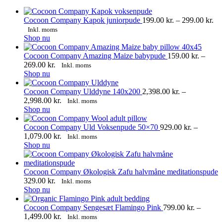
Pri
Cocoon Company Kapok juniorpude
199.00
kr.
–
299.00
kr.
19
Inkl. moms
Dette
til
Shop nu
vare
29
har
Cocoon Company Amazing Maize babypude
159.00
kr.
–
flere
Prisinterval:
269.00
kr.
Inkl. moms
varianter.
Dette
159.00 kr.
Shop nu
Mulighederne
vare
til
kan
har
269.00 kr.
Cocoon Company Ulddyne 140x200
2,398.00
kr.
–
vælges
flere
Prisinterval:
2,998.00
kr.
Inkl. moms
på
varianter.
Dette
2,398.00 kr.
Shop nu
varesiden
Mulighederne
vare
til
kan
har
2,998.00 kr.
Cocoon Company Uld Voksenpude 50×70
929.00
kr.
–
vælges
flere
Prisinterval:
1,079.00
kr.
Inkl. moms
på
varianter.
Dette
929.00 kr.
Shop nu
varesiden
Mulighederne
vare
til
kan
har
1,079.00 kr.
vælges
flere
Cocoon Company Økologisk Zafu halvmåne meditationspude
på
varianter.
329.00
kr.
Inkl. moms
varesiden
Mulighederne
Dette
Shop nu
kan
vare
vælges
har
Cocoon Company Sengesæt Flamingo Pink
799.00
kr.
–
på
flere
Prisinterval:
1,499.00
kr.
Inkl. moms