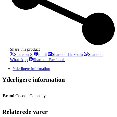
Share this product
Share
Share
Share
Share on X
Pin it
Share on LinkedIn
Share on
on
on
on
Share
Share
WhatsApp
Share on Facebook
X
Pinterest
LinkedIn
on
on
WhatsApp
Facebook
Yderligere information
Yderligere information
Brand
Cocoon Company
Relaterede varer