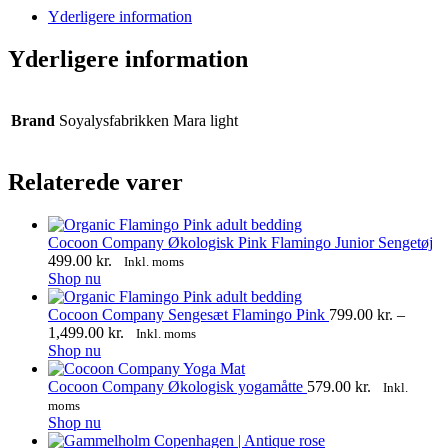
WhatsApp
Facebook
Yderligere information
Yderligere information
Brand
Soyalysfabrikken Mara light
Relaterede varer
Cocoon Company Økologisk Pink Flamingo Junior Sengetøj
499.00
kr.
Inkl. moms
Shop nu
Cocoon Company Sengesæt Flamingo Pink
799.00
kr.
–
Prisinterval:
1,499.00
kr.
Inkl. moms
Dette
799.00 kr.
Shop nu
vare
til
har
1,499.00 kr.
Cocoon Company Økologisk yogamåtte
579.00
kr.
Inkl.
flere
moms
varianter.
Shop nu
Mulighederne