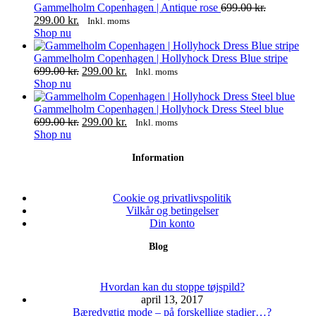
kan
Gammelholm Copenhagen | Antique rose
699.00
kr.
Den
vælges
Den
299.00
kr.
Inkl. moms
oprindelige
på
Dette
aktuelle
Shop nu
pris
varesiden
vare
pris
var:
har
er:
Gammelholm Copenhagen | Hollyhock Dress Blue stripe
699.00 kr..
flere
299.00 kr..
Den
Den
699.00
kr.
299.00
kr.
Inkl. moms
varianter.
Dette
oprindelige
aktuelle
Shop nu
Mulighederne
vare
pris
pris
kan
har
var:
er:
Gammelholm Copenhagen | Hollyhock Dress Steel blue
vælges
flere
699.00 kr..
Den
299.00 kr..
Den
699.00
kr.
299.00
kr.
Inkl. moms
på
varianter.
Dette
oprindelige
aktuelle
Shop nu
varesiden
Mulighederne
vare
pris
pris
Information
kan
har
var:
er:
vælges
flere
699.00 kr..
299.00 kr..
på
varianter.
varesiden
Mulighederne
Cookie og privatlivspolitik
kan
Vilkår og betingelser
vælges
Din konto
på
Blog
varesiden
Hvordan kan du stoppe tøjspild?
april 13, 2017
Bæredygtig mode – på forskellige stadier…?