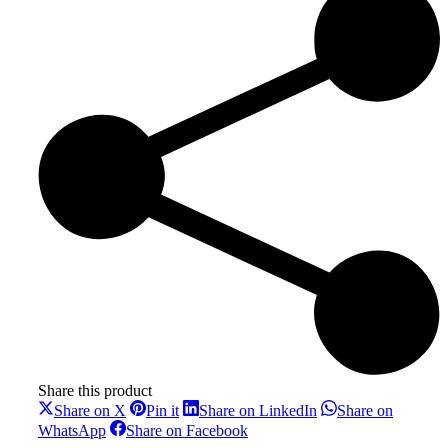
Mandarin
antal
Share this product
Share
Share
Share
Share on X
Pin it
Share on LinkedIn
Share on
on
on
on
Share
Share
WhatsApp
Share on Facebook
X
Pinterest
LinkedIn
on
on