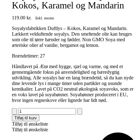
Kokos, Karamel og Mandarin
119.00
kr.
Inkl. moms
Soyalysfabrikken Duftlys – Kokos, Karamel og Mandarin.
Lækkert velduftende soyalys. Den smeltende olie kan bruges
som olie til tørre hænder og fødder. Non GMO Soya med
æteriske olier af vanilie, bergamot og lemon.
Brændetimer: 27
Håndlavet på Ærø med hygge, sjæl og varme, og med et
gennemgående fokus på anvendelighed og bæredygtig
udvikling. Alle soyalys har en lang brændetid, så du kan nyde
dine levende lys i mange timer uden partikler og usunde
kemikalier. Lavet på CO2 neutral økologisk soyavoks, som er
en voks lavet på soyabønner. Soyabønner produceret i EU,
hvor ingen regneskove eller lignede har lidt nød.
Soyalysfabrikken
Duftlys
Tilføj til kurv
-
Tilføj til ønskeliste
Kokos,
Tilføj til ønskeliste
Karamel
og