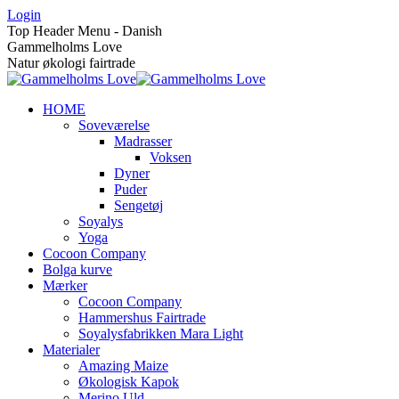
Skip
Login
to
Top Header Menu - Danish
content
Gammelholms Love
Natur økologi fairtrade
HOME
Soveværelse
Madrasser
Voksen
Dyner
Puder
Sengetøj
Soyalys
Yoga
Cocoon Company
Bolga kurve
Mærker
Cocoon Company
Hammershus Fairtrade
Soyalysfabrikken Mara Light
Materialer
Amazing Maize
Økologisk Kapok
Merino Uld