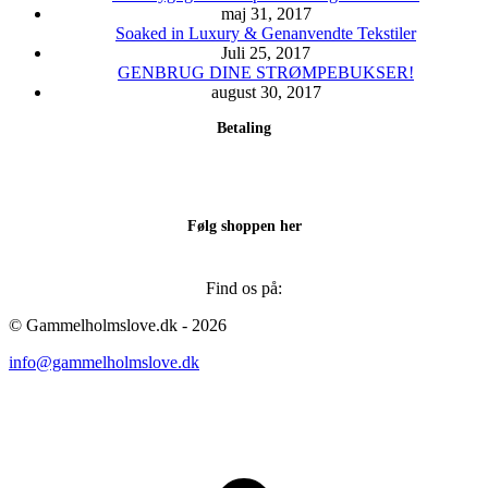
maj 31, 2017
Soaked in Luxury & Genanvendte Tekstiler
Juli 25, 2017
GENBRUG DINE STRØMPEBUKSER!
august 30, 2017
Betaling
Følg shoppen her
Find os på:
Facebook
Instagram
© Gammelholmslove.dk - 2026
page
page
info@gammelholmslove.dk
opens
opens
in
in
new
new
ti
window
window
t