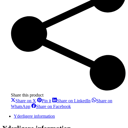
Share this product
Share
Share
Share
Share on X
Pin it
Share on LinkedIn
Share on
on
on
on
Share
Share
WhatsApp
Share on Facebook
X
Pinterest
LinkedIn
on
on
WhatsApp
Facebook
Yderligere information