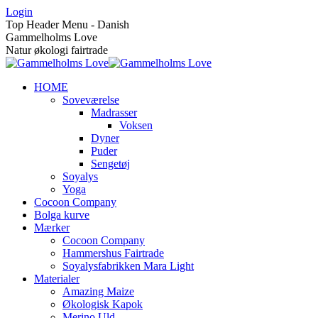
Skip
Login
to
Top Header Menu - Danish
content
Gammelholms Love
Natur økologi fairtrade
HOME
Soveværelse
Madrasser
Voksen
Dyner
Puder
Sengetøj
Soyalys
Yoga
Cocoon Company
Bolga kurve
Mærker
Cocoon Company
Hammershus Fairtrade
Soyalysfabrikken Mara Light
Materialer
Amazing Maize
Økologisk Kapok
Merino Uld