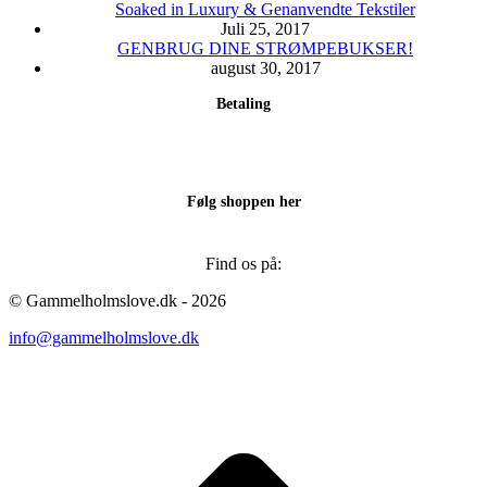
Soaked in Luxury & Genanvendte Tekstiler
Juli 25, 2017
GENBRUG DINE STRØMPEBUKSER!
august 30, 2017
Betaling
Følg shoppen her
Find os på:
Facebook
Instagram
© Gammelholmslove.dk - 2026
page
page
info@gammelholmslove.dk
opens
opens
in
in
new
new
ti
window
window
t