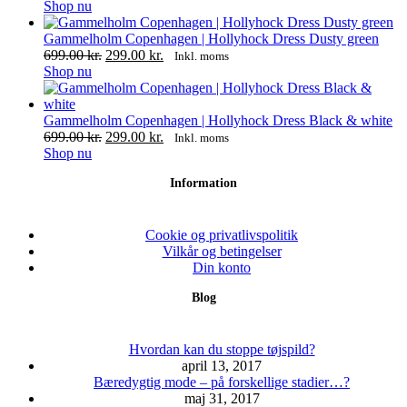
oprindelige
på
varianter.
Dette
aktuelle
Shop nu
pris
varesiden
Mulighederne
vare
pris
var:
kan
har
er:
Gammelholm Copenhagen | Hollyhock Dress Dusty green
699.00 kr..
vælges
flere
299.00 kr..
Den
Den
699.00
kr.
299.00
kr.
Inkl. moms
på
varianter.
Dette
oprindelige
aktuelle
Shop nu
varesiden
Mulighederne
vare
pris
pris
kan
har
var:
er:
vælges
flere
699.00 kr..
299.00 kr..
Gammelholm Copenhagen | Hollyhock Dress Black & white
på
varianter.
Den
Den
699.00
kr.
299.00
kr.
Inkl. moms
varesiden
Mulighederne
Dette
oprindelige
aktuelle
Shop nu
kan
vare
pris
pris
Information
vælges
har
var:
er:
på
flere
699.00 kr..
299.00 kr..
varesiden
varianter.
Mulighederne
Cookie og privatlivspolitik
kan
Vilkår og betingelser
vælges
Din konto
på
Blog
varesiden
Hvordan kan du stoppe tøjspild?
april 13, 2017
Bæredygtig mode – på forskellige stadier…?
maj 31, 2017