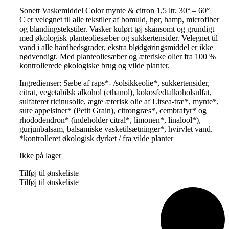
Sonett Vaskemiddel Color mynte & citron 1,5 ltr. 30° – 60°
C er velegnet til alle tekstiler af bomuld, hør, hamp, microfiber
og blandingstekstiler. Vasker kulørt tøj skånsomt og grundigt
med økologisk planteoliesæber og sukkertensider. Velegnet til
vand i alle hårdhedsgrader, ekstra blødgøringsmiddel er ikke
nødvendigt. Med planteoliesæber og æteriske olier fra 100 %
kontrollerede økologiske brug og vilde planter.
Ingredienser: Sæbe af raps*- /solsikkeolie*, sukkertensider,
citrat, vegetabilsk alkohol (ethanol), kokosfedtalkoholsulfat,
sulfateret ricinusolie, ægte æterisk olie af Litsea-træ*, mynte*,
sure appelsiner* (Petit Grain), citrongræs*, cembrafyr* og
rhododendron* (indeholder citral*, limonen*, linalool*),
gurjunbalsam, balsamiske vasketilsætninger*, hvirvlet vand.
*kontrolleret økologisk dyrket / fra vilde planter
Ikke på lager
Tilføj til ønskeliste
Tilføj til ønskeliste