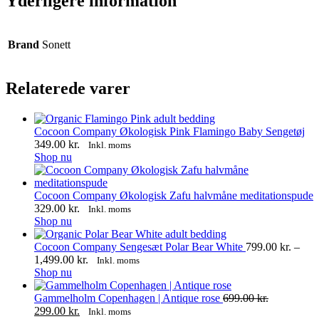
Yderligere information
Brand
Sonett
Relaterede varer
Cocoon Company Økologisk Pink Flamingo Baby Sengetøj
349.00
kr.
Inkl. moms
Shop nu
Cocoon Company Økologisk Zafu halvmåne meditationspude
329.00
kr.
Inkl. moms
Dette
Shop nu
vare
har
Cocoon Company Sengesæt Polar Bear White
799.00
kr.
–
flere
Prisinterval:
1,499.00
kr.
Inkl. moms
varianter.
Dette
799.00 kr.
Shop nu
Mulighederne
vare
til
kan
har
1,499.00 kr.
Gammelholm Copenhagen | Antique rose
699.00
kr.
Den
vælges
flere
Den
299.00
kr.
Inkl. moms