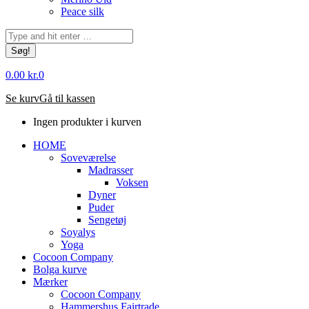
Peace silk
Søg:
0.00
kr.
0
Se kurv
Gå til kassen
Ingen produkter i kurven
HOME
Soveværelse
Madrasser
Voksen
Dyner
Puder
Sengetøj
Soyalys
Yoga
Cocoon Company
Bolga kurve
Mærker
Cocoon Company
Hammershus Fairtrade