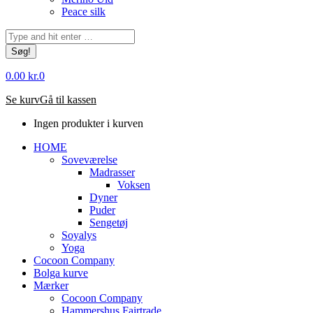
Peace silk
Søg:
0.00
kr.
0
Se kurv
Gå til kassen
Ingen produkter i kurven
HOME
Soveværelse
Madrasser
Voksen
Dyner
Puder
Sengetøj
Soyalys
Yoga
Cocoon Company
Bolga kurve
Mærker
Cocoon Company
Hammershus Fairtrade