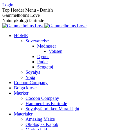
Skip
Login
to
Top Header Menu - Danish
content
Gammelholms Love
Natur økologi fairtrade
HOME
Soveværelse
Madrasser
Voksen
Dyner
Puder
Sengetøj
Soyalys
Yoga
Cocoon Company
Bolga kurve
Mærker
Cocoon Company
Hammershus Fairtrade
Soyalysfabrikken Mara Light
Materialer
Amazing Maize
Økologisk Kapok
Merino Uld