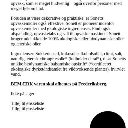
opvask, som er meget hudvenlig – også overfor personer med
meget følsom hud.
Foruden at være dekorative og praktiske, er Sonetts
opvaskemidler også effektive. Sonett er pionerer indenfor
opvaskemidler med økologiske ingredienser. Find også
afspænding, opvasketabs og salt til opvaskemaskinen. Sonett
bruger udelukkende 100% økologiske eller biodynamiske olier
og æteriske olier.
Ingredienser: Sukkertensid, kokosoliealkoholsulfat, citrat, salt,
naturlig æterisk citrongræsolie* (indholder citral*), tilsat Sonetts
unikke biodynamiske balsamiske opskrift* (*certificeret
økologiske dyrket/indsamlet fra vildtvoksende planter), hvirvlet
vand.
BEMÆRK varen skal afhentes på Frederiksberg.
Ikke på lager
Tilføj til ønskeliste
Tilføj til ønskeliste