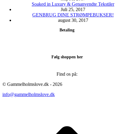
Soaked in Luxury & Genanvendte Tekstiler
Juli 25, 2017
GENBRUG DINE STRØMPEBUKSER!
august 30, 2017
Betaling
Følg shoppen her
Find os på:
Facebook
Instagram
© Gammelholmslove.dk - 2026
page
page
info@gammelholmslove.dk
opens
opens
in
in
new
new
ti
window
window
t