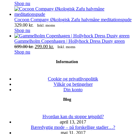
Shop nu
Cocoon Company Økologisk Zafu halvmåne meditationspude
329.00
kr.
Inkl. moms
Dette
Shop nu
vare
har
Gammelholm Copenhagen | Hollyhock Dress Dusty green
flere
Den
Den
699.00
kr.
299.00
kr.
Inkl. moms
varianter.
Dette
oprindelige
aktuelle
Shop nu
Mulighederne
vare
pris
pris
Information
kan
har
var:
er:
vælges
flere
699.00 kr..
299.00 kr..
på
varianter.
varesiden
Mulighederne
Cookie og privatlivspolitik
kan
Vilkår og betingelser
vælges
Din konto
på
Blog
varesiden
Hvordan kan du stoppe tøjspild?
april 13, 2017
Bæredygtig mode – på forskellige stadier…?
maj 31, 2017