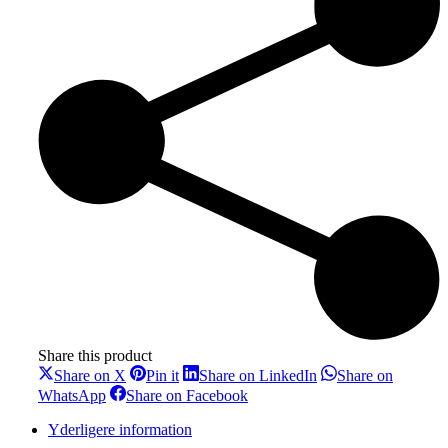
Share this product
Share
Share
Share
Share on X
Pin it
Share on LinkedIn
Share on
on
on
on
Share
Share
WhatsApp
Share on Facebook
X
Pinterest
LinkedIn
on
on
WhatsApp
Facebook
Yderligere information