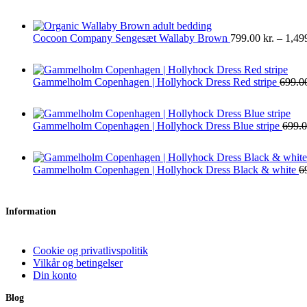
Cocoon Company Sengesæt Wallaby Brown
799.00
kr.
–
1,49
Gammelholm Copenhagen | Hollyhock Dress Red stripe
699.0
Gammelholm Copenhagen | Hollyhock Dress Blue stripe
699.
Gammelholm Copenhagen | Hollyhock Dress Black & white
6
Information
Cookie og privatlivspolitik
Vilkår og betingelser
Din konto
Blog