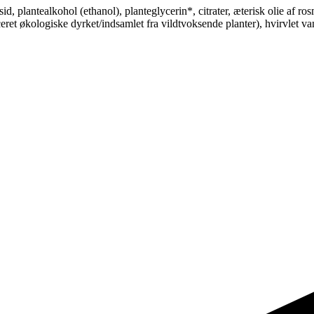
id, plantealkohol (ethanol), planteglycerin*, citrater, æterisk olie af r
eret økologiske dyrket/indsamlet fra vildtvoksende planter), hvirvlet va