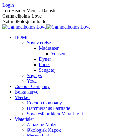
Skip
Login
to
Top Header Menu - Danish
content
Gammelholms Love
Natur økologi fairtrade
HOME
Soveværelse
Madrasser
Voksen
Dyner
Puder
Sengetøj
Soyalys
Yoga
Cocoon Company
Bolga kurve
Mærker
Cocoon Company
Hammershus Fairtrade
Soyalysfabrikken Mara Light
Materialer
Amazing Maize
Økologisk Kapok
Merino Uld