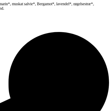
osmarin*, muskat salvie*, Bergamot*, lavendel*, røgelsestræ*,
nd.