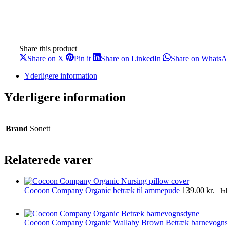
Share this product
Share
Share
Share
Share on X
Pin it
Share on LinkedIn
Share on Whats
on
on
on
X
Pinterest
LinkedIn
Yderligere information
Yderligere information
Brand
Sonett
Relaterede varer
Cocoon Company Organic betræk til ammepude
139.00
kr.
In
Cocoon Company Organic Wallaby Brown Betræk barnevogn