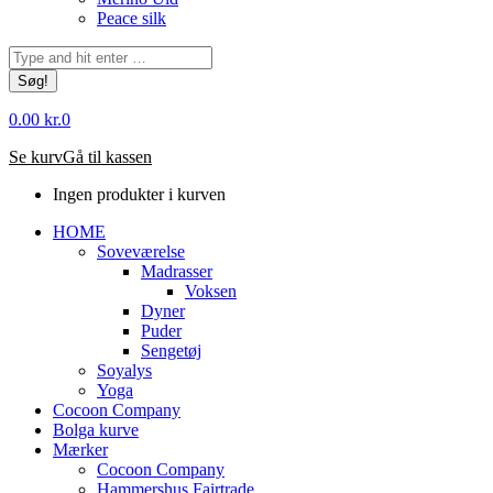
Peace silk
Søg:
0.00
kr.
0
Se kurv
Gå til kassen
Ingen produkter i kurven
HOME
Soveværelse
Madrasser
Voksen
Dyner
Puder
Sengetøj
Soyalys
Yoga
Cocoon Company
Bolga kurve
Mærker
Cocoon Company
Hammershus Fairtrade