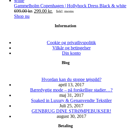
har
var:
er:
flere
699.00 kr..
299.00 kr..
Gammelholm Copenhagen | Hollyhock Dress Black & white
varianter.
Den
Den
699.00
kr.
299.00
kr.
Inkl. moms
Mulighederne
Dette
oprindelige
aktuelle
Shop nu
kan
vare
pris
pris
Information
vælges
har
var:
er:
på
flere
699.00 kr..
299.00 kr..
varesiden
varianter.
Mulighederne
Cookie og privatlivspolitik
kan
Vilkår og betingelser
vælges
Din konto
på
Blog
varesiden
Hvordan kan du stoppe tøjspild?
april 13, 2017
Bæredygtig mode – på forskellige stadier…?
maj 31, 2017
Soaked in Luxury & Genanvendte Tekstiler
Juli 25, 2017
GENBRUG DINE STRØMPEBUKSER!
august 30, 2017
Betaling