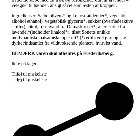
velegnet til hænder, ansigt såvel som resten af kroppen.
Ingredienser: Sæbe oliven-* og kokosnøddeolier*, vegetabilsk
alkohol ethanol), vegetabilsk glycerin*, sukker (overfladeaktive
stoffer), citrat, rosenvand fra Damask roser*, æteriskolie fra
lavendel*(indholder linalool*), tilsat Sonetts unikke
biodynamiske balsamiske opskrift* (*certificeret økologiske
dyrket/indsamlet fra vildtvoksende planter), hvirvlet vand.
BEMÆRK varen skal afhentes på Frederiksberg.
Ikke på lager
Tilføj til ønskeliste
Tilføj til ønskeliste