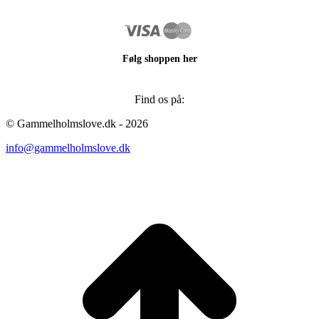
Følg shoppen her
Find os på:
Facebook
Instagram
© Gammelholmslove.dk - 2026
page
page
info@gammelholmslove.dk
opens
opens
in
in
new
new
ti
window
window
t