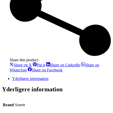
Share this product
Share
Share
Share
Share on X
Pin it
Share on LinkedIn
Share on
on
on
on
Share
Share
WhatsApp
Share on Facebook
X
Pinterest
LinkedIn
on
on
WhatsApp
Facebook
Yderligere information
Yderligere information
Brand
Sonett