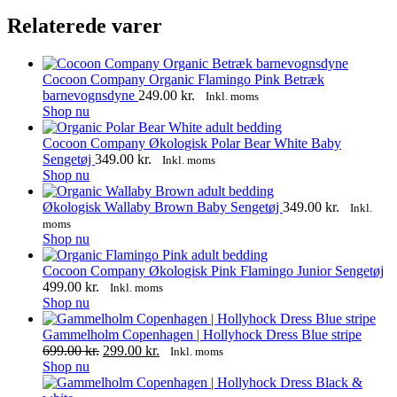
Relaterede varer
Cocoon Company Organic Flamingo Pink Betræk
barnevognsdyne
249.00
kr.
Inkl. moms
Shop nu
Cocoon Company Økologisk Polar Bear White Baby
Sengetøj
349.00
kr.
Inkl. moms
Shop nu
Økologisk Wallaby Brown Baby Sengetøj
349.00
kr.
Inkl.
moms
Shop nu
Cocoon Company Økologisk Pink Flamingo Junior Sengetøj
499.00
kr.
Inkl. moms
Shop nu
Gammelholm Copenhagen | Hollyhock Dress Blue stripe
Den
Den
699.00
kr.
299.00
kr.
Inkl. moms
Dette
oprindelige
aktuelle
Shop nu
vare
pris
pris