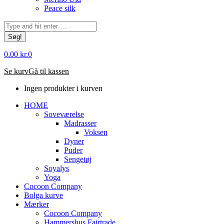
Peace silk
Søg:
0.00
kr.
0
Se kurv
Gå til kassen
Ingen produkter i kurven
HOME
Soveværelse
Madrasser
Voksen
Dyner
Puder
Sengetøj
Soyalys
Yoga
Cocoon Company
Bolga kurve
Mærker
Cocoon Company
Hammershus Fairtrade