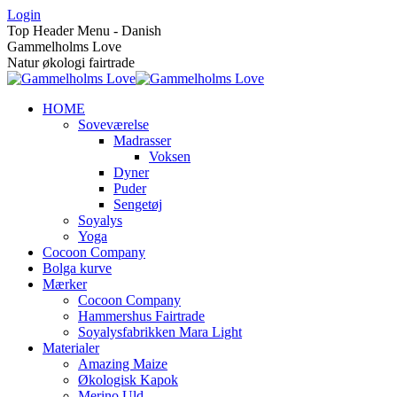
Skip
Login
to
Top Header Menu - Danish
content
Gammelholms Love
Natur økologi fairtrade
HOME
Soveværelse
Madrasser
Voksen
Dyner
Puder
Sengetøj
Soyalys
Yoga
Cocoon Company
Bolga kurve
Mærker
Cocoon Company
Hammershus Fairtrade
Soyalysfabrikken Mara Light
Materialer
Amazing Maize
Økologisk Kapok
Merino Uld