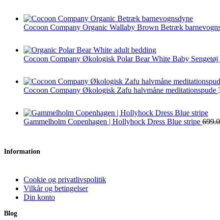
Cocoon Company Organic Wallaby Brown Betræk barnevogn
Cocoon Company Økologisk Polar Bear White Baby Sengetøj
Cocoon Company Økologisk Zafu halvmåne meditationspude
Gammelholm Copenhagen | Hollyhock Dress Blue stripe
699.
Information
Cookie og privatlivspolitik
Vilkår og betingelser
Din konto
Blog