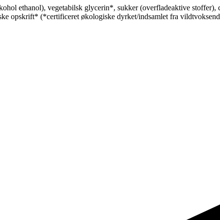
hol ethanol), vegetabilsk glycerin*, sukker (overfladeaktive stoffer), c
ke opskrift* (*certificeret økologiske dyrket/indsamlet fra vildtvoksende