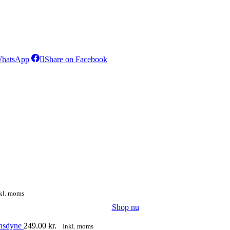
Share
Share
WhatsApp
Share on Facebook
on
on
WhatsApp
Facebook
kl. moms
Dette
Shop nu
vare
har
gnsdyne
249.00
kr.
Inkl. moms