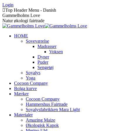
Skip
Login
to
Top Header Menu - Danish
content
Gammelholms Love
Natur økologi fairtrade
HOME
Soveværelse
Madrasser
Voksen
Dyner
Puder
Sengetøj
Soyalys
Yoga
Cocoon Company
Bolga kurve
Mærker
Cocoon Company
Hammershus Fairtrade
Soyalysfabrikken Mara Light
Materialer
Amazing Maize
Økologisk Kapok
Merino Uld