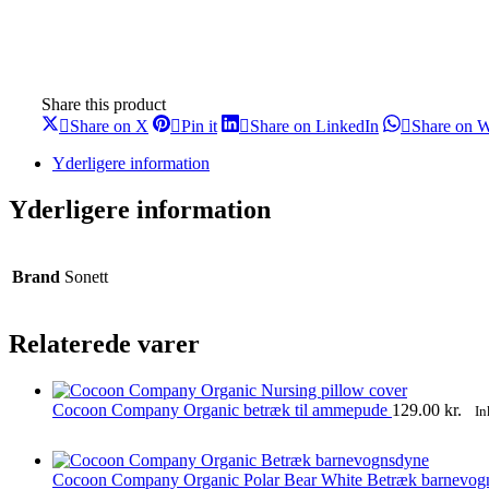
Share this product
Share
Share
Share
Share on X
Pin it
Share on LinkedIn
Share on 
on
on
on
X
Pinterest
LinkedIn
Yderligere information
Yderligere information
Brand
Sonett
Relaterede varer
Cocoon Company Organic betræk til ammepude
129.00
kr.
In
Cocoon Company Organic Polar Bear White Betræk barnevo