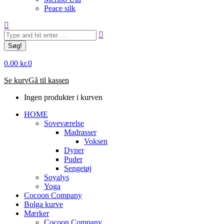
Peace silk
Søg:
0.00
kr.
0
Se kurv
Gå til kassen
Ingen produkter i kurven
HOME
Soveværelse
Madrasser
Voksen
Dyner
Puder
Sengetøj
Soyalys
Yoga
Cocoon Company
Bolga kurve
Mærker
Cocoon Company