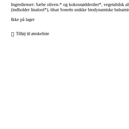
Ingredienser: Sæbe oliven-* og kokosnøddeolier*, vegetabilsk alko
(indholder linalool*), tilsat Sonetts unikke biodynamiske balsamis
Ikke på lager
Tilføj til ønskeliste