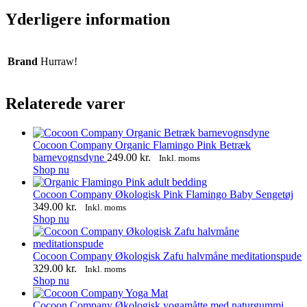
Yderligere information
Brand
Hurraw!
Relaterede varer
Cocoon Company Organic Flamingo Pink Betræk
barnevognsdyne
249.00
kr.
Inkl. moms
Shop nu
Cocoon Company Økologisk Pink Flamingo Baby Sengetøj
349.00
kr.
Inkl. moms
Shop nu
Cocoon Company Økologisk Zafu halvmåne meditationspude
329.00
kr.
Inkl. moms
Dette
Shop nu
vare
har
Cocoon Company Økologisk yogamåtte med naturgummi