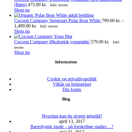
flere
(Børn)
475.00
kr.
Inkl. moms
varianter.
Shop nu
Mulighederne
kan
Cocoon Company Sengesæt Polar Bear White
799.00
kr.
–
vælges
Prisinterval:
1,499.00
kr.
Inkl. moms
på
Dette
799.00 kr.
Shop nu
varesiden
vare
til
har
1,499.00 kr.
Cocoon Company Økologisk yogamåtte
579.00
kr.
Inkl.
flere
moms
varianter.
Shop nu
Mulighederne
Information
kan
vælges
på
varesiden
Cookie og privatlivspolitik
Vilkår og betingelser
Din konto
Blog
Hvordan kan du stoppe tøjspild?
april 13, 2017
Bæredygtig mode – på forskellige stadier…?
maj 31, 2017