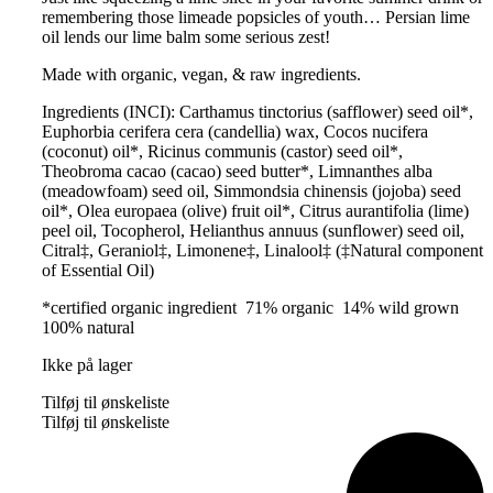
remembering those limeade popsicles of youth… Persian lime
oil lends our lime balm some serious zest!
Made with organic, vegan, & raw ingredients.
Ingredients (INCI): Carthamus tinctorius (safflower) seed oil*,
Euphorbia cerifera cera (candellia) wax, Cocos nucifera
(coconut) oil*, Ricinus communis (castor) seed oil*,
Theobroma cacao (cacao) seed butter*, Limnanthes alba
(meadowfoam) seed oil, Simmondsia chinensis (jojoba) seed
oil*, Olea europaea (olive) fruit oil*, Citrus aurantifolia (lime)
peel oil, Tocopherol, Helianthus annuus (sunflower) seed oil,
Citral‡, Geraniol‡, Limonene‡, Linalool‡ (‡Natural component
of Essential Oil)
*certified organic ingredient 71% organic 14% wild grown
100% natural
Ikke på lager
Tilføj til ønskeliste
Tilføj til ønskeliste