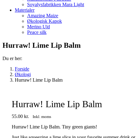
Soyalysfabrikken Mara Light
Materialer
Amazing Maize
Økologisk Kapok
Merino Uld
Peace silk
Hurraw! Lime Lip Balm
Du er her:
Forside
Økologi
Hurraw! Lime Lip Balm
Hurraw! Lime Lip Balm
55.00
kr.
Inkl. moms
Hurraw! Lime Lip Balm. Tiny green giants!
Just like squeezing a lime slice in your favorite summer drink or