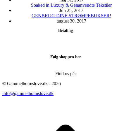
Soaked in Luxury & Genanvendte Tekstiler
Juli 25, 2017
GENBRUG DINE STRØMPEBUKSER!
august 30, 2017
Betaling
Følg shoppen her
Find os på:
Facebook
Instagram
© Gammelholmslove.dk - 2026
page
page
info@gammelholmslove.dk
opens
opens
in
in
new
new
ti
window
window
t