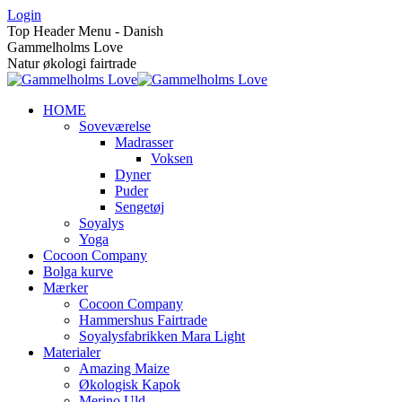
Skip
Login
to
Top Header Menu - Danish
content
Gammelholms Love
Natur økologi fairtrade
HOME
Soveværelse
Madrasser
Voksen
Dyner
Puder
Sengetøj
Soyalys
Yoga
Cocoon Company
Bolga kurve
Mærker
Cocoon Company
Hammershus Fairtrade
Soyalysfabrikken Mara Light
Materialer
Amazing Maize
Økologisk Kapok
Merino Uld