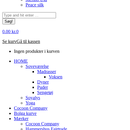
Peace silk
Søg:
0.00
kr.
0
Se kurv
Gå til kassen
Ingen produkter i kurven
HOME
Soveværelse
Madrasser
Voksen
Dyner
Puder
Sengetøj
Soyalys
Yoga
Cocoon Company
Bolga kurve
Mærker
Cocoon Company
Hammershus Fairtrade