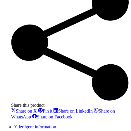
Share this product
Share
Share
Share
Share on X
Pin it
Share on LinkedIn
Share on
on
on
on
Share
Share
WhatsApp
Share on Facebook
X
Pinterest
LinkedIn
on
on
WhatsApp
Facebook
Yderligere information