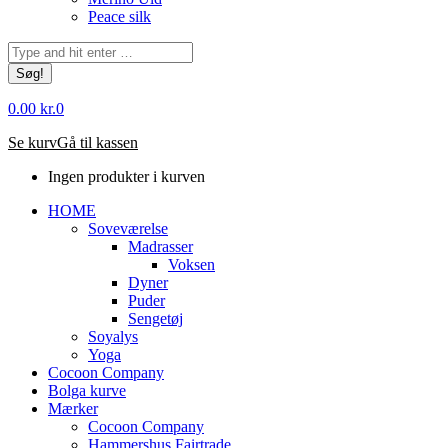
Peace silk
Søg:
0.00
kr.
0
Se kurv
Gå til kassen
Ingen produkter i kurven
HOME
Soveværelse
Madrasser
Voksen
Dyner
Puder
Sengetøj
Soyalys
Yoga
Cocoon Company
Bolga kurve
Mærker
Cocoon Company
Hammershus Fairtrade