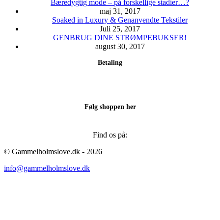
Bæredygtig mode – på forskellige stadier…?
maj 31, 2017
Soaked in Luxury & Genanvendte Tekstiler
Juli 25, 2017
GENBRUG DINE STRØMPEBUKSER!
august 30, 2017
Betaling
Følg shoppen her
Find os på:
Facebook
Instagram
© Gammelholmslove.dk - 2026
page
page
info@gammelholmslove.dk
opens
opens
in
in
new
new
ti
window
window
t