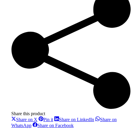
Share this product
Share
Share
Share
Share on X
Pin it
Share on LinkedIn
Share on
on
on
on
Share
Share
WhatsApp
Share on Facebook
X
Pinterest
LinkedIn
on
on