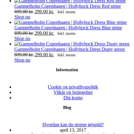
vare
har
Gammelholm Copenhagen | Hollyhock Dress Red stripe
flere
Den
Den
699.00
kr.
299.00
kr.
Inkl. moms
varianter.
Dette
oprindelige
aktuelle
Shop nu
Mulighederne
vare
pris
pris
kan
har
var:
er:
Gammelholm Copenhagen | Hollyhock Dress Blue stripe
vælges
flere
699.00 kr..
Den
299.00 kr..
Den
699.00
kr.
299.00
kr.
Inkl. moms
på
varianter.
Dette
oprindelige
aktuelle
Shop nu
varesiden
Mulighederne
vare
pris
pris
kan
har
var:
er:
Gammelholm Copenhagen | Hollyhock Dress Dusty green
vælges
flere
699.00 kr..
Den
299.00 kr..
Den
699.00
kr.
299.00
kr.
Inkl. moms
på
varianter.
Dette
oprindelige
aktuelle
Shop nu
varesiden
Mulighederne
vare
pris
pris
Information
kan
har
var:
er:
vælges
flere
699.00 kr..
299.00 kr..
på
varianter.
varesiden
Mulighederne
Cookie og privatlivspolitik
kan
Vilkår og betingelser
vælges
Din konto
på
Blog
varesiden
Hvordan kan du stoppe tøjspild?
april 13, 2017