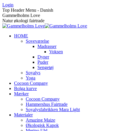
Skip
Login
to
Top Header Menu - Danish
content
Gammelholms Love
Natur økologi fairtrade
HOME
Soveværelse
Madrasser
Voksen
Dyner
Puder
Sengetøj
Soyalys
Yoga
Cocoon Company
Bolga kurve
Mærker
Cocoon Company
Hammershus Fairtrade
Soyalysfabrikken Mara Light
Materialer
Amazing Maize
Økologisk Kapok
Merino Uld