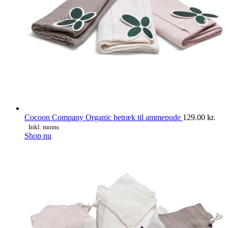
Cocoon Company Organic betræk til ammepude
129.00
kr.
Inkl. moms
Dette
Shop nu
vare
har
flere
varianter.
Mulighederne
kan
vælges
på
varesiden