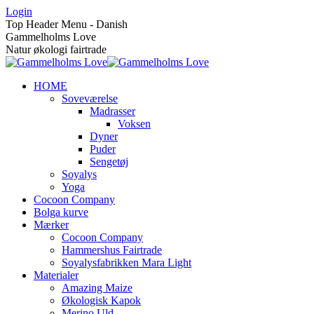
Skip
Login
to
Top Header Menu - Danish
content
Gammelholms Love
Natur økologi fairtrade
HOME
Soveværelse
Madrasser
Voksen
Dyner
Puder
Sengetøj
Soyalys
Yoga
Cocoon Company
Bolga kurve
Mærker
Cocoon Company
Hammershus Fairtrade
Soyalysfabrikken Mara Light
Materialer
Amazing Maize
Økologisk Kapok
Merino Uld