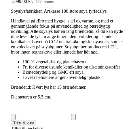
1,099.00
kr.
Inkl. moms
Soyalysfabrikken Årskasse 180 store soya fyrfadslys.
Håndlavet på Ærø med hygge, sjæl og varme, og med et
gennemgående fokus på anvendelighed og bæredygtig
udvikling. Alle soyalys har en lang brændetid, så du kan nyde
dine levende lys i mange timer uden partikler og usunde
kemikalier. Lavet på CO2 neutral økologisk soyavoks, som er
en voks lavet på soyabønner. Soyabønner produceret i EU,
hvor ingen regneskove eller lignede har lidt nød.
100 % vegetabilsk og plantebaseret
Fri for diverse usunde kemikalier og tilsætningsstoffer
Bionedbrydelig og GMO-fri soya
Lavet i beholdere af genanvendeligt plastik
Brændetid:
Hvert lys har 15 brændetimer.
Diameteren er 5,5 cm.
Soyalysfabrikken
Årskasse
Tilføj til kurv
150
Tilføj til ønskeliste