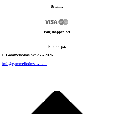
Betaling
Følg shoppen her
Find os på:
Facebook
Instagram
© Gammelholmslove.dk - 2026
page
page
info@gammelholmslove.dk
opens
opens
in
in
new
new
ti
window
window
t