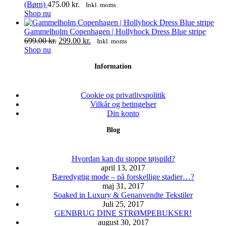
flere
(Børn)
475.00
kr.
Inkl. moms
varianter.
Shop nu
Mulighederne
kan
Gammelholm Copenhagen | Hollyhock Dress Blue stripe
vælges
Den
Den
699.00
kr.
299.00
kr.
Inkl. moms
på
Dette
oprindelige
aktuelle
Shop nu
varesiden
vare
pris
pris
Information
har
var:
er:
flere
699.00 kr..
299.00 kr..
varianter.
Mulighederne
Cookie og privatlivspolitik
kan
Vilkår og betingelser
vælges
Din konto
på
Blog
varesiden
Hvordan kan du stoppe tøjspild?
april 13, 2017
Bæredygtig mode – på forskellige stadier…?
maj 31, 2017
Soaked in Luxury & Genanvendte Tekstiler
Juli 25, 2017
GENBRUG DINE STRØMPEBUKSER!
august 30, 2017