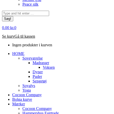
Peace silk
Søg:
0.00
kr.
0
Se kurv
Gå til kassen
Ingen produkter i kurven
HOME
Soveværelse
Madrasser
Voksen
Dyner
Puder
Sengetøj
Soyalys
Yoga
Cocoon Company
Bolga kurve
Mærker
Cocoon Company
Hammershus Fairtrade