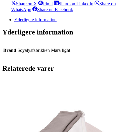
Share
Share
Share
Share on X
Pin it
Share on LinkedIn
Share on
on
on
on
Share
Share
WhatsApp
Share on Facebook
X
Pinterest
LinkedIn
on
on
WhatsApp
Facebook
Yderligere information
Yderligere information
Brand
Soyalysfabrikken Mara light
Relaterede varer