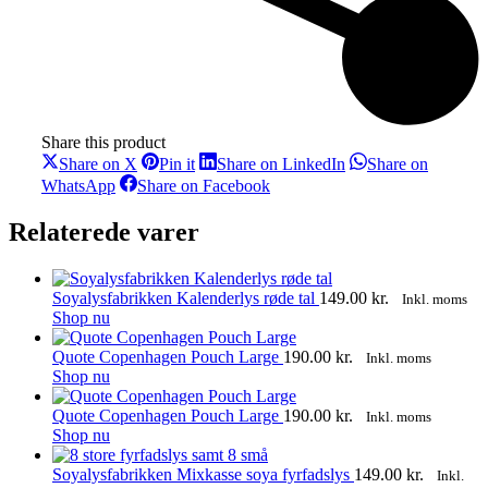
Share this product
Share
Share
Share
Share on X
Pin it
Share on LinkedIn
Share on
on
on
on
Share
Share
WhatsApp
Share on Facebook
X
Pinterest
LinkedIn
on
on
WhatsApp
Facebook
Relaterede varer
Soyalysfabrikken Kalenderlys røde tal
149.00
kr.
Inkl. moms
Shop nu
Quote Copenhagen Pouch Large
190.00
kr.
Inkl. moms
Shop nu
Quote Copenhagen Pouch Large
190.00
kr.
Inkl. moms
Shop nu
Soyalysfabrikken Mixkasse soya fyrfadslys
149.00
kr.
Inkl.