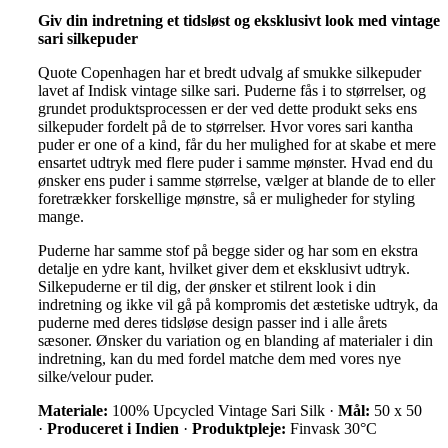
Giv din indretning et tidsløst og eksklusivt look med vintage
sari silkepuder
Quote Copenhagen har et bredt udvalg af smukke silkepuder
lavet af Indisk vintage silke sari. Puderne fås i to størrelser, og
grundet produktsprocessen er der ved dette produkt seks ens
silkepuder fordelt på de to størrelser. Hvor vores sari kantha
puder er one of a kind, får du her mulighed for at skabe et mere
ensartet udtryk med flere puder i samme mønster. Hvad end du
ønsker ens puder i samme størrelse, vælger at blande de to eller
foretrækker forskellige mønstre, så er muligheder for styling
mange.
Puderne har samme stof på begge sider og har som en ekstra
detalje en ydre kant, hvilket giver dem et eksklusivt udtryk.
Silkepuderne er til dig, der ønsker et stilrent look i din
indretning og ikke vil gå på kompromis det æstetiske udtryk, da
puderne med deres tidsløse design passer ind i alle årets
sæsoner. Ønsker du variation og en blanding af materialer i din
indretning, kan du med fordel matche dem med vores nye
silke/velour puder.
Materiale:
100% Upcycled Vintage Sari Silk ·
Mål:
50 x 50
·
Produceret i Indien
·
Produktpleje:
Finvask 30°C