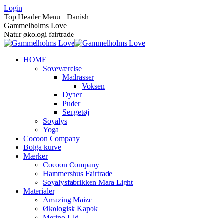
Skip
Login
to
Top Header Menu - Danish
content
Gammelholms Love
Natur økologi fairtrade
HOME
Soveværelse
Madrasser
Voksen
Dyner
Puder
Sengetøj
Soyalys
Yoga
Cocoon Company
Bolga kurve
Mærker
Cocoon Company
Hammershus Fairtrade
Soyalysfabrikken Mara Light
Materialer
Amazing Maize
Økologisk Kapok
Merino Uld