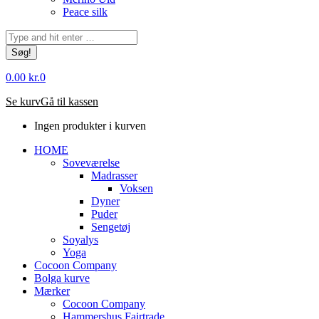
Peace silk
Søg:
0.00
kr.
0
Se kurv
Gå til kassen
Ingen produkter i kurven
HOME
Soveværelse
Madrasser
Voksen
Dyner
Puder
Sengetøj
Soyalys
Yoga
Cocoon Company
Bolga kurve
Mærker
Cocoon Company
Hammershus Fairtrade