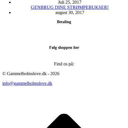
Juli 25, 2017
GENBRUG DINE STRØMPEBUKSER!
august 30, 2017
Betaling
Følg shoppen her
Find os på:
Facebook
Instagram
© Gammelholmslove.dk - 2026
page
page
info@gammelholmslove.dk
opens
opens
in
in
new
new
ti
window
window
t