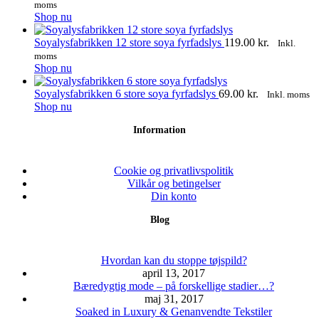
moms
Shop nu
Soyalysfabrikken 12 store soya fyrfadslys
119.00
kr.
Inkl.
moms
Shop nu
Soyalysfabrikken 6 store soya fyrfadslys
69.00
kr.
Inkl. moms
Shop nu
Information
Cookie og privatlivspolitik
Vilkår og betingelser
Din konto
Blog
Hvordan kan du stoppe tøjspild?
april 13, 2017
Bæredygtig mode – på forskellige stadier…?
maj 31, 2017
Soaked in Luxury & Genanvendte Tekstiler