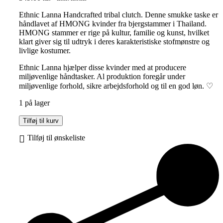
Ethnic Lanna Handcrafted tribal clutch. Denne smukke taske er
håndlavet af HMONG kvinder fra bjergstammer i Thailand.
HMONG stammer er rige på kultur, familie og kunst, hvilket
klart giver sig til udtryk i deres karakteristiske stofmønstre og
livlige kostumer.
Ethnic Lanna hjælper disse kvinder med at producere
miljøvenlige håndtasker. Al produktion foregår under
miljøvenlige forhold, sikre arbejdsforhold og til en god løn. ♡
1 på lager
Ethnic
Tilføj til kurv
Lanna
|
Tilføj til ønskeliste
Handcrafted
tribal
clutch
antal