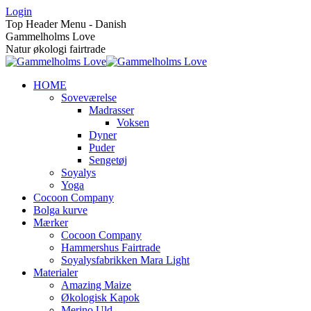
Skip
Login
to
Top Header Menu - Danish
content
Gammelholms Love
Natur økologi fairtrade
HOME
Soveværelse
Madrasser
Voksen
Dyner
Puder
Sengetøj
Soyalys
Yoga
Cocoon Company
Bolga kurve
Mærker
Cocoon Company
Hammershus Fairtrade
Soyalysfabrikken Mara Light
Materialer
Amazing Maize
Økologisk Kapok
Merino Uld