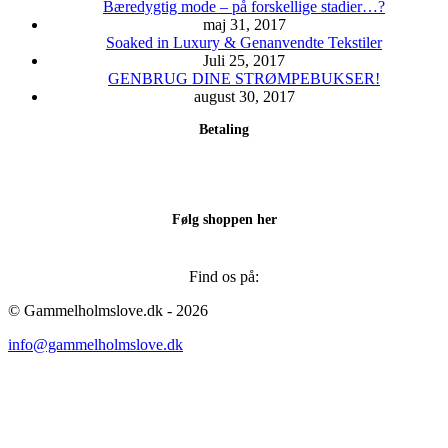
Bæredygtig mode – på forskellige stadier…?
maj 31, 2017
Soaked in Luxury & Genanvendte Tekstiler
Juli 25, 2017
GENBRUG DINE STRØMPEBUKSER!
august 30, 2017
Betaling
Følg shoppen her
Find os på:
Facebook
Instagram
© Gammelholmslove.dk - 2026
page
page
info@gammelholmslove.dk
opens
opens
in
in
new
new
ti
window
window
t