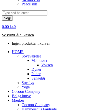
Peace silk
Søg:
0.00
kr.
0
Se kurv
Gå til kassen
Ingen produkter i kurven
HOME
Soveværelse
Madrasser
Voksen
Dyner
Puder
Sengetøj
Soyalys
Yoga
Cocoon Company
Bolga kurve
Mærker
Cocoon Company
Hammershus Fairtrade