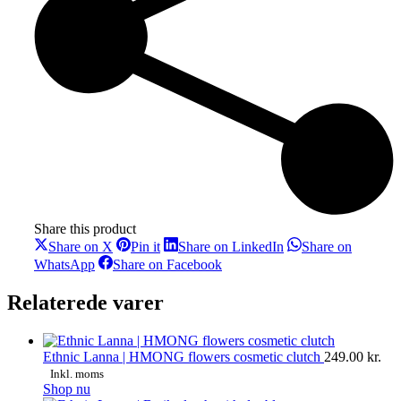
Share this product
Share
Share
Share
Share on X
Pin it
Share on LinkedIn
Share on
on
on
on
Share
Share
WhatsApp
Share on Facebook
X
Pinterest
LinkedIn
on
on
WhatsApp
Facebook
Relaterede varer
Ethnic Lanna | HMONG flowers cosmetic clutch
249.00
kr.
Inkl. moms
Shop nu