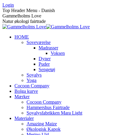
Skip
Login
to
Top Header Menu - Danish
content
Gammelholms Love
Natur økologi fairtrade
HOME
Soveværelse
Madrasser
Voksen
Dyner
Puder
Sengetøj
Soyalys
Yoga
Cocoon Company
Bolga kurve
Mærker
Cocoon Company
Hammershus Fairtrade
Soyalysfabrikken Mara Light
Materialer
Amazing Maize
Økologisk Kapok
Merino Uld