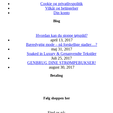
varesiden
Mulighederne
Cookie og privatlivspolitik
kan
Vilkår og betingelser
vælges
Din konto
på
Blog
varesiden
Hvordan kan du stoppe tøjspild?
april 13, 2017
Bæredygtig mode – på forskellige stadier…?
maj 31, 2017
Soaked in Luxury & Genanvendte Tekstiler
Juli 25, 2017
GENBRUG DINE STRØMPEBUKSER!
august 30, 2017
Betaling
Følg shoppen her
Find os på: