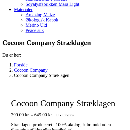
Soyalysfabrikken Mara Light
Materialer
Amazing Maize
Økologisk Kapok
Merino Uld
Peace silk
Cocoon Company Stræklagen
Du er her:
Forside
Cocoon Company
Cocoon Company Stræklagen
Cocoon Company Stræklagen
Prisinterval:
299.00
kr.
–
649.00
kr.
Inkl. moms
299.00 kr.
Stræklagen produceret i 100% økologisk bomuld uden
til
tilsætning af klor eller kemikalier!