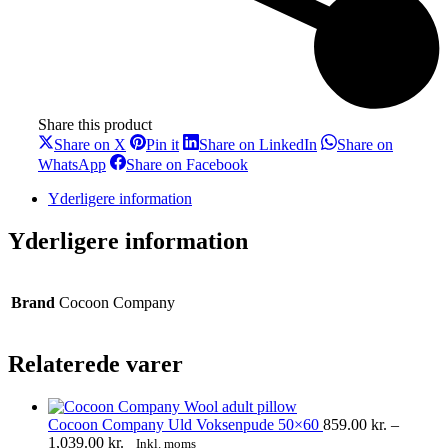
Share this product
Share
Share
Share
Share on X
Pin it
Share on LinkedIn
Share on
on
on
on
Share
Share
WhatsApp
Share on Facebook
X
Pinterest
LinkedIn
on
on
WhatsApp
Facebook
Yderligere information
Yderligere information
Brand
Cocoon Company
Relaterede varer
Cocoon Company Uld Voksenpude 50×60
859.00
kr.
–
Prisinterval:
1,039.00
kr.
Inkl. moms