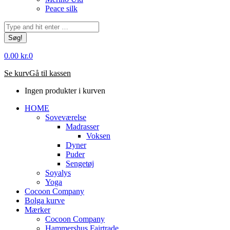
Peace silk
Søg:
0.00
kr.
0
Se kurv
Gå til kassen
Ingen produkter i kurven
HOME
Soveværelse
Madrasser
Voksen
Dyner
Puder
Sengetøj
Soyalys
Yoga
Cocoon Company
Bolga kurve
Mærker
Cocoon Company
Hammershus Fairtrade