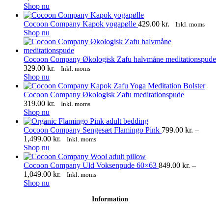
Dette
859.00 kr.
Shop nu
vare
til
har
1,039.00 kr.
Cocoon Company Kapok yogapølle
429.00
kr.
Inkl. moms
flere
Dette
Shop nu
varianter.
vare
Mulighederne
har
kan
flere
Cocoon Company Økologisk Zafu halvmåne meditationspude
vælges
varianter.
329.00
kr.
Inkl. moms
på
Mulighederne
Dette
Shop nu
varesiden
kan
vare
vælges
har
Cocoon Company Økologisk Zafu meditationspude
på
flere
319.00
kr.
Inkl. moms
varesiden
varianter.
Dette
Shop nu
Mulighederne
vare
kan
har
Cocoon Company Sengesæt Flamingo Pink
799.00
kr.
–
vælges
flere
Prisinterval:
1,499.00
kr.
Inkl. moms
på
varianter.
Dette
799.00 kr.
Shop nu
varesiden
Mulighederne
vare
til
kan
har
1,499.00 kr.
Cocoon Company Uld Voksenpude 60×63
849.00
kr.
–
vælges
flere
Prisinterval:
1,049.00
kr.
Inkl. moms
på
varianter.
Dette
849.00 kr.
Shop nu
varesiden
Mulighederne
vare
til
Information
kan
har
1,049.00 kr.
vælges
flere
på
varianter.