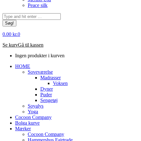
Peace silk
Søg:
0.00
kr.
0
Se kurv
Gå til kassen
Ingen produkter i kurven
HOME
Soveværelse
Madrasser
Voksen
Dyner
Puder
Sengetøj
Soyalys
Yoga
Cocoon Company
Bolga kurve
Mærker
Cocoon Company
Hammershus Fairtrade