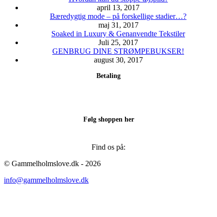
april 13, 2017
Bæredygtig mode – på forskellige stadier…?
maj 31, 2017
Soaked in Luxury & Genanvendte Tekstiler
Juli 25, 2017
GENBRUG DINE STRØMPEBUKSER!
august 30, 2017
Betaling
Følg shoppen her
Find os på:
Facebook
Instagram
© Gammelholmslove.dk - 2026
page
page
info@gammelholmslove.dk
opens
opens
in
in
new
new
ti
window
window
t