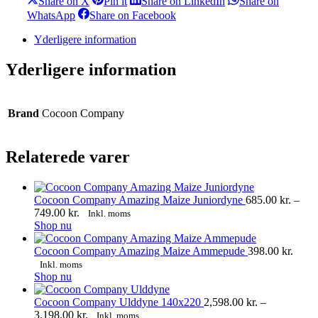
Share on X
Pin it
Share on LinkedIn
Share on
on
on
on
Share
Share
WhatsApp
Share on Facebook
X
Pinterest
LinkedIn
on
on
WhatsApp
Facebook
Yderligere information
Yderligere information
Brand
Cocoon Company
Relaterede varer
Cocoon Company Amazing Maize Juniordyne
685.00
kr.
–
Prisinterval:
749.00
kr.
Inkl. moms
Dette
685.00 kr.
Shop nu
vare
til
har
749.00 kr.
Cocoon Company Amazing Maize Ammepude
398.00
kr.
flere
Inkl. moms
varianter.
Shop nu
Mulighederne
kan
Cocoon Company Ulddyne 140x220
2,598.00
kr.
–
vælges
Prisinterval:
3,198.00
kr.
Inkl. moms