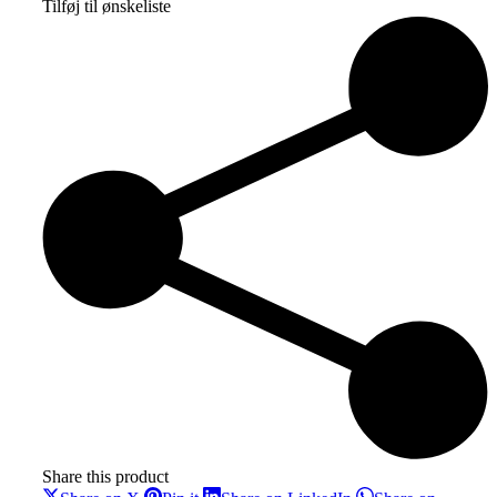
Tilføj til ønskeliste
meditationspude
antal
Share this product
Share
Share
Share