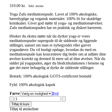
319.00
kr.
Inkl. moms
Yoga Zafu meditationspude. Lavet af 100% økologiske,
bæredygtige og vegansk materialer. 100% fri for skadelige
kemikalier. Giver god støtte til yoga- og meditationsøvelser.
Zafu meditationspuden har en praktisk og diskret bærerem.
Ønsker du ekstra støtte når du dyrker yoga er vores
meditationspuder supergode til de siddende og liggende
stillinger, uanset om man er nybegynder eller garvet
yogaudøver. Du vil hurtigt opdage, hvordan du med en
meditationspude kan koncentrere dig bedre om at udføre dine
øvelser korrekt og dermed få mere ud af dine øvelser. Når du
sidder på yogapuden, øger du blodcirkulationen i benene og
gør det mere behagelig at dyrke de siddende stillinger.
Betræk: 100% økologisk GOTS-certificeret bomuld
Fyld: 100% økologisk kapok
Farve
Ryd
Cocoon
Company
Tilføj til kurv
Økologisk
Tilføj til ønskeliste
Zafu