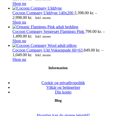
på
Dette
2,598.00 kr.
Shop nu
varesiden
vare
til
har
3,198.00 kr.
Cocoon Company Ulddyne 140x200
2,398.00
kr.
–
flere
Prisinterval:
2,998.00
kr.
Inkl. moms
varianter.
Dette
2,398.00 kr.
Shop nu
Mulighederne
vare
til
kan
har
2,998.00 kr.
Cocoon Company Sengesæt Flamingo Pink
799.00
kr.
–
vælges
flere
Prisinterval:
1,499.00
kr.
Inkl. moms
på
varianter.
Dette
799.00 kr.
Shop nu
varesiden
Mulighederne
vare
til
kan
har
1,499.00 kr.
Cocoon Company Uld Voksenpude 60×63
849.00
kr.
–
vælges
flere
Prisinterval:
1,049.00
kr.
Inkl. moms
på
varianter.
Dette
849.00 kr.
Shop nu
varesiden
Mulighederne
vare
til
Information
kan
har
1,049.00 kr.
vælges
flere
på
varianter.
varesiden
Mulighederne
Cookie og privatlivspolitik
kan
Vilkår og betingelser
vælges
Din konto
på
Blog
varesiden
Hvordan kan du stoppe tøjspild?