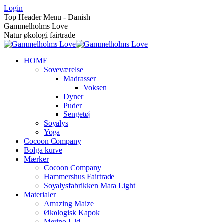
Skip
Login
to
Top Header Menu - Danish
content
Gammelholms Love
Natur økologi fairtrade
HOME
Soveværelse
Madrasser
Voksen
Dyner
Puder
Sengetøj
Soyalys
Yoga
Cocoon Company
Bolga kurve
Mærker
Cocoon Company
Hammershus Fairtrade
Soyalysfabrikken Mara Light
Materialer
Amazing Maize
Økologisk Kapok
Merino Uld