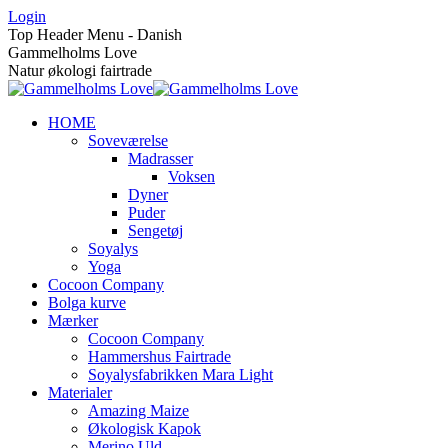
Skip
Login
to
Top Header Menu - Danish
content
Gammelholms Love
Natur økologi fairtrade
HOME
Soveværelse
Madrasser
Voksen
Dyner
Puder
Sengetøj
Soyalys
Yoga
Cocoon Company
Bolga kurve
Mærker
Cocoon Company
Hammershus Fairtrade
Soyalysfabrikken Mara Light
Materialer
Amazing Maize
Økologisk Kapok
Merino Uld