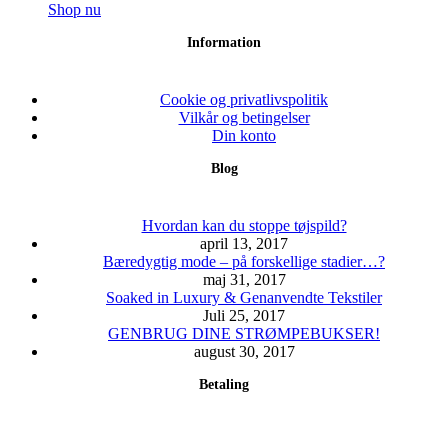
på
varianter.
Dette
Shop nu
varesiden
Mulighederne
vare
Information
kan
har
vælges
flere
på
varianter.
varesiden
Mulighederne
Cookie og privatlivspolitik
kan
Vilkår og betingelser
vælges
Din konto
på
Blog
varesiden
Hvordan kan du stoppe tøjspild?
april 13, 2017
Bæredygtig mode – på forskellige stadier…?
maj 31, 2017
Soaked in Luxury & Genanvendte Tekstiler
Juli 25, 2017
GENBRUG DINE STRØMPEBUKSER!
august 30, 2017
Betaling