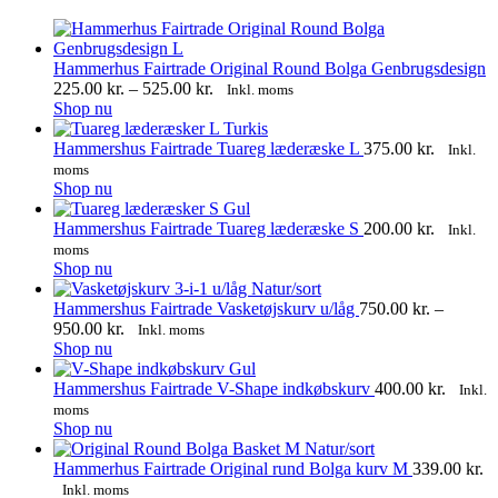
Hammerhus Fairtrade Original Round Bolga Genbrugsdesign
Prisinterval:
225.00
kr.
–
525.00
kr.
Inkl. moms
Dette
225.00 kr.
Shop nu
vare
til
har
525.00 kr.
Hammershus Fairtrade Tuareg læderæske L
375.00
kr.
Inkl.
flere
moms
varianter.
Dette
Shop nu
Mulighederne
vare
kan
har
Hammershus Fairtrade Tuareg læderæske S
200.00
kr.
Inkl.
vælges
flere
moms
på
varianter.
Dette
Shop nu
varesiden
Mulighederne
vare
kan
har
Hammershus Fairtrade Vasketøjskurv u/låg
750.00
kr.
–
vælges
flere
Prisinterval:
950.00
kr.
Inkl. moms
på
varianter.
Dette
750.00 kr.
Shop nu
varesiden
Mulighederne
vare
til
kan
har
950.00 kr.
Hammershus Fairtrade V-Shape indkøbskurv
400.00
kr.
Inkl.
vælges
flere
moms
på
varianter.
Dette
Shop nu
varesiden
Mulighederne
vare
kan
har
Hammerhus Fairtrade Original rund Bolga kurv M
339.00
kr.
vælges
flere
Inkl. moms