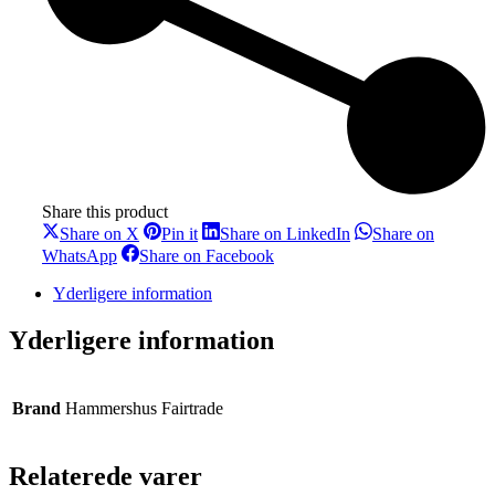
Share this product
Share
Share
Share
Share on X
Pin it
Share on LinkedIn
Share on
on
on
on
Share
Share
WhatsApp
Share on Facebook
X
Pinterest
LinkedIn
on
on
WhatsApp
Facebook
Yderligere information
Yderligere information
Brand
Hammershus Fairtrade
Relaterede varer