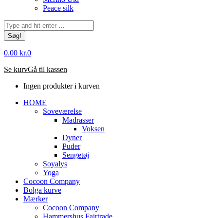
Peace silk
Søg:
0.00
kr.
0
Se kurv
Gå til kassen
Ingen produkter i kurven
HOME
Soveværelse
Madrasser
Voksen
Dyner
Puder
Sengetøj
Soyalys
Yoga
Cocoon Company
Bolga kurve
Mærker
Cocoon Company
Hammershus Fairtrade