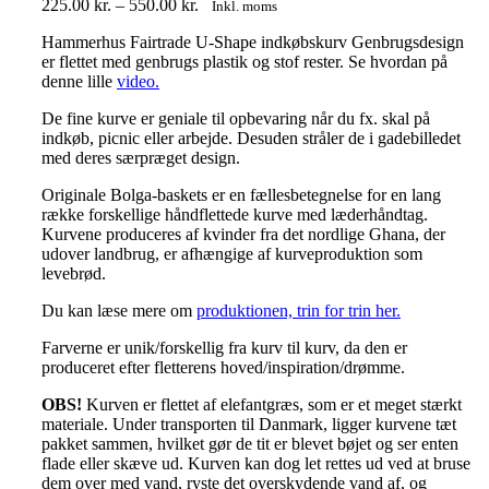
Prisinterval:
225.00
kr.
–
550.00
kr.
Inkl. moms
225.00 kr.
Hammerhus Fairtrade U-Shape indkøbskurv Genbrugsdesign
til
er flettet med genbrugs plastik og stof rester. Se hvordan på
550.00 kr.
denne lille
video.
De fine kurve er geniale til opbevaring når du fx. skal på
indkøb, picnic eller arbejde. Desuden stråler de i gadebilledet
med deres særpræget design.
Originale Bolga-baskets er en fællesbetegnelse for en lang
række forskellige håndflettede kurve med læderhåndtag.
Kurvene produceres af kvinder fra det nordlige Ghana, der
udover landbrug, er afhængige af kurveproduktion som
levebrød.
Du kan læse mere om
produktionen, trin for trin her.
Farverne er unik/forskellig fra kurv til kurv, da den er
produceret efter fletterens hoved/inspiration/drømme.
OBS!
Kurven er flettet af elefantgræs, som er et meget stærkt
materiale. Under transporten til Danmark, ligger kurvene tæt
pakket sammen, hvilket gør de tit er blevet bøjet og ser enten
flade eller skæve ud. Kurven kan dog let rettes ud ved at bruse
dem over med vand, ryste det overskydende vand af, og