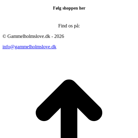
Følg shoppen her
Find os på:
Facebook
Instagram
© Gammelholmslove.dk - 2026
page
page
info@gammelholmslove.dk
opens
opens
in
in
new
new
ti
window
window
t