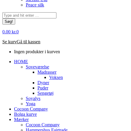
Peace silk
Søg:
0.00
kr.
0
Se kurv
Gå til kassen
Ingen produkter i kurven
HOME
Soveværelse
Madrasser
Voksen
Dyner
Puder
Sengetøj
Soyalys
Yoga
Cocoon Company
Bolga kurve
Mærker
Cocoon Company
Hammershus Fairtrade