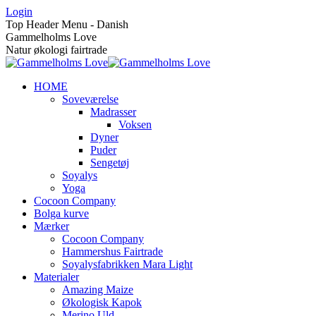
Skip
Login
to
Top Header Menu - Danish
content
Gammelholms Love
Natur økologi fairtrade
HOME
Soveværelse
Madrasser
Voksen
Dyner
Puder
Sengetøj
Soyalys
Yoga
Cocoon Company
Bolga kurve
Mærker
Cocoon Company
Hammershus Fairtrade
Soyalysfabrikken Mara Light
Materialer
Amazing Maize
Økologisk Kapok
Merino Uld