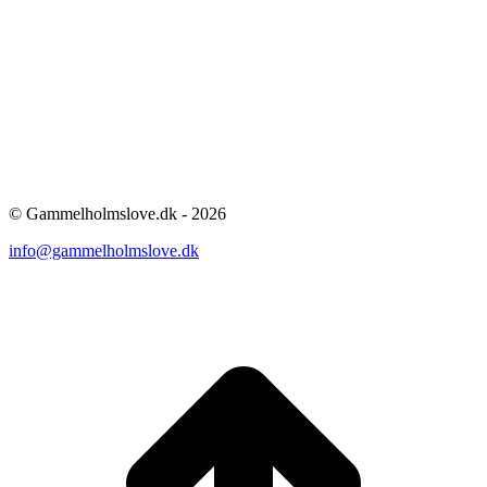
© Gammelholmslove.dk - 2026
info@gammelholmslove.dk
ti
t