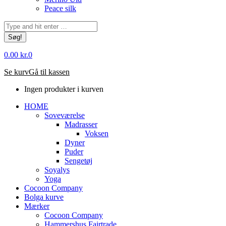
Peace silk
Søg:
0.00
kr.
0
Se kurv
Gå til kassen
Ingen produkter i kurven
HOME
Soveværelse
Madrasser
Voksen
Dyner
Puder
Sengetøj
Soyalys
Yoga
Cocoon Company
Bolga kurve
Mærker
Cocoon Company
Hammershus Fairtrade