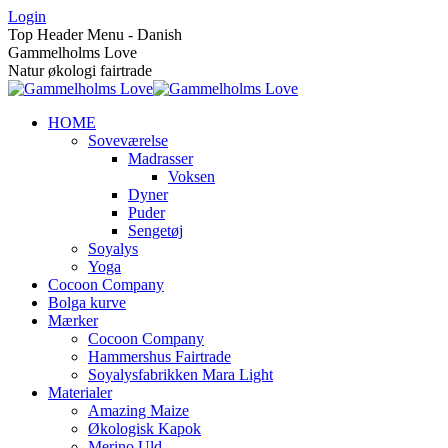
Skip
Login
to
Top Header Menu - Danish
content
Gammelholms Love
Natur økologi fairtrade
HOME
Soveværelse
Madrasser
Voksen
Dyner
Puder
Sengetøj
Soyalys
Yoga
Cocoon Company
Bolga kurve
Mærker
Cocoon Company
Hammershus Fairtrade
Soyalysfabrikken Mara Light
Materialer
Amazing Maize
Økologisk Kapok
Merino Uld