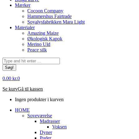
Mærker
Cocoon Company
Hammershus Fairtrade
Soyalysfabrikken Mara Light
Materialer
Amazing Maize
Økologisk Kapok
Merino Uld
Peace silk
Søg:
0.00
kr.
0
Se kurv
Gå til kassen
Ingen produkter i kurven
HOME
Soveværelse
Madrasser
Voksen
Dyner
Puder