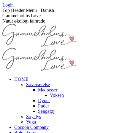
Skip
Login
to
Top Header Menu - Danish
content
Gammelholms Love
Natur økologi fairtrade
HOME
Soveværelse
Madrasser
Voksen
Dyner
Puder
Sengetøj
Soyalys
Yoga
Cocoon Company
Bolga kurve