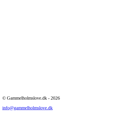
© Gammelholmslove.dk - 2026
info@gammelholmslove.dk
ti
t