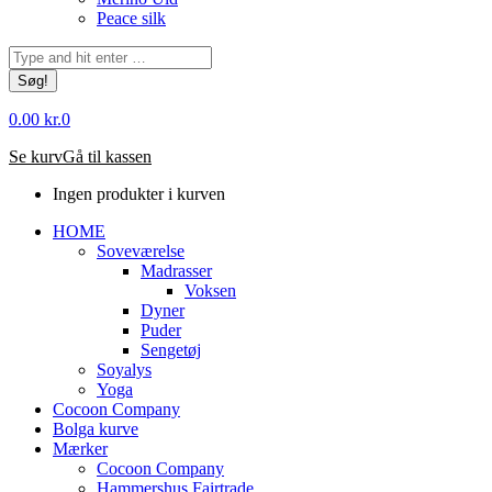
Peace silk
Søg:
0.00
kr.
0
Se kurv
Gå til kassen
Ingen produkter i kurven
HOME
Soveværelse
Madrasser
Voksen
Dyner
Puder
Sengetøj
Soyalys
Yoga
Cocoon Company
Bolga kurve
Mærker
Cocoon Company
Hammershus Fairtrade