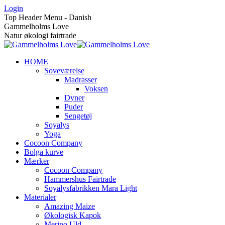
Skip
Login
to
Top Header Menu - Danish
content
Gammelholms Love
Natur økologi fairtrade
HOME
Soveværelse
Madrasser
Voksen
Dyner
Puder
Sengetøj
Soyalys
Yoga
Cocoon Company
Bolga kurve
Mærker
Cocoon Company
Hammershus Fairtrade
Soyalysfabrikken Mara Light
Materialer
Amazing Maize
Økologisk Kapok
Merino Uld