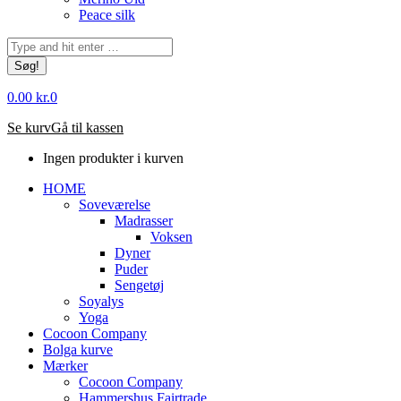
Peace silk
Søg:
0.00
kr.
0
Se kurv
Gå til kassen
Ingen produkter i kurven
HOME
Soveværelse
Madrasser
Voksen
Dyner
Puder
Sengetøj
Soyalys
Yoga
Cocoon Company
Bolga kurve
Mærker
Cocoon Company
Hammershus Fairtrade