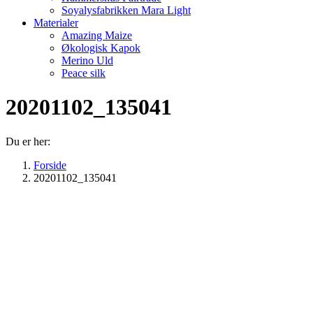
Soyalysfabrikken Mara Light
Materialer
Amazing Maize
Økologisk Kapok
Merino Uld
Peace silk
20201102_135041
Du er her:
Forside
20201102_135041