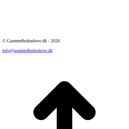
© Gammelholmslove.dk - 2026
info@gammelholmslove.dk
ti
t