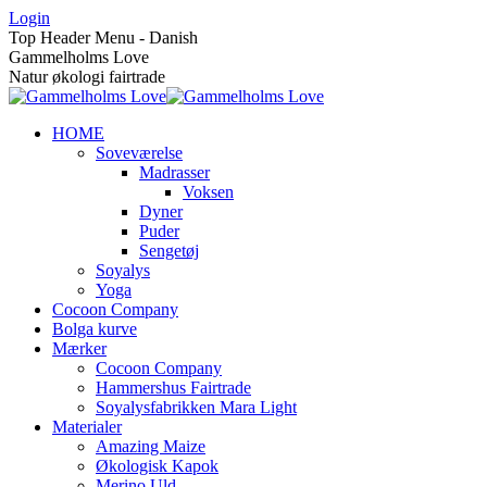
Skip
Login
to
Top Header Menu - Danish
content
Gammelholms Love
Natur økologi fairtrade
HOME
Soveværelse
Madrasser
Voksen
Dyner
Puder
Sengetøj
Soyalys
Yoga
Cocoon Company
Bolga kurve
Mærker
Cocoon Company
Hammershus Fairtrade
Soyalysfabrikken Mara Light
Materialer
Amazing Maize
Økologisk Kapok
Merino Uld