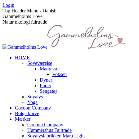
Skip
Login
to
Top Header Menu - Danish
content
Gammelholms Love
Natur økologi fairtrade
HOME
Soveværelse
Madrasser
Voksen
Dyner
Puder
Sengetøj
Soyalys
Yoga
Cocoon Company
Bolga kurve
Mærker
Cocoon Company
Hammershus Fairtrade
Soyalysfabrikken Mara Light