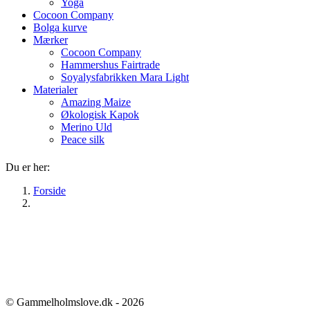
Yoga
Cocoon Company
Bolga kurve
Mærker
Cocoon Company
Hammershus Fairtrade
Soyalysfabrikken Mara Light
Materialer
Amazing Maize
Økologisk Kapok
Merino Uld
Peace silk
Du er her:
Forside
© Gammelholmslove.dk - 2026