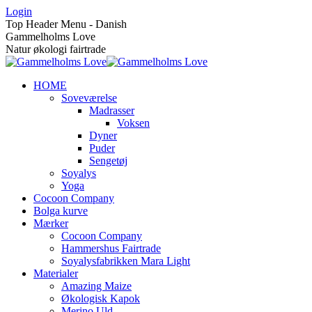
Skip
Login
to
Top Header Menu - Danish
content
Gammelholms Love
Natur økologi fairtrade
HOME
Soveværelse
Madrasser
Voksen
Dyner
Puder
Sengetøj
Soyalys
Yoga
Cocoon Company
Bolga kurve
Mærker
Cocoon Company
Hammershus Fairtrade
Soyalysfabrikken Mara Light
Materialer
Amazing Maize
Økologisk Kapok
Merino Uld