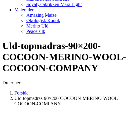
Soyalysfabrikken Mara Light
Materialer
Amazing Maize
Økologisk Kapok
Merino Uld
Peace silk
Uld-topmadras-90×200-
COCOON-MERINO-WOOL-
COCOON-COMPANY
Du er her:
Forside
Uld-topmadras-90×200-COCOON-MERINO-WOOL-
COCOON-COMPANY