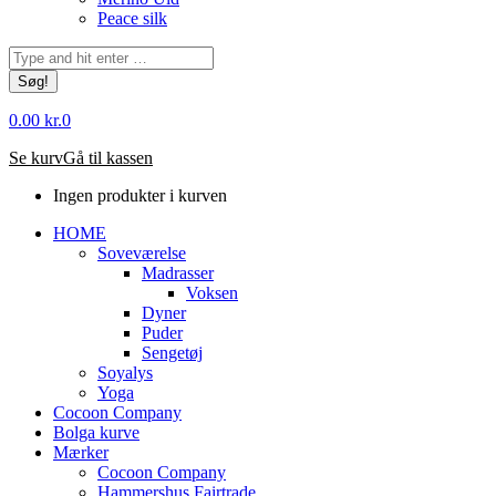
Peace silk
Søg:
0.00
kr.
0
Se kurv
Gå til kassen
Ingen produkter i kurven
HOME
Soveværelse
Madrasser
Voksen
Dyner
Puder
Sengetøj
Soyalys
Yoga
Cocoon Company
Bolga kurve
Mærker
Cocoon Company
Hammershus Fairtrade