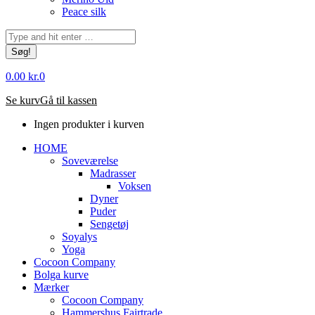
Peace silk
Søg:
0.00
kr.
0
Se kurv
Gå til kassen
Ingen produkter i kurven
HOME
Soveværelse
Madrasser
Voksen
Dyner
Puder
Sengetøj
Soyalys
Yoga
Cocoon Company
Bolga kurve
Mærker
Cocoon Company
Hammershus Fairtrade