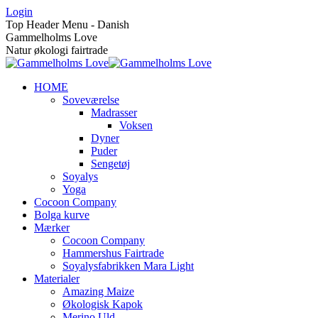
Skip
Login
to
Top Header Menu - Danish
content
Gammelholms Love
Natur økologi fairtrade
HOME
Soveværelse
Madrasser
Voksen
Dyner
Puder
Sengetøj
Soyalys
Yoga
Cocoon Company
Bolga kurve
Mærker
Cocoon Company
Hammershus Fairtrade
Soyalysfabrikken Mara Light
Materialer
Amazing Maize
Økologisk Kapok
Merino Uld