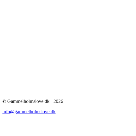
© Gammelholmslove.dk - 2026
info@gammelholmslove.dk
ti
t