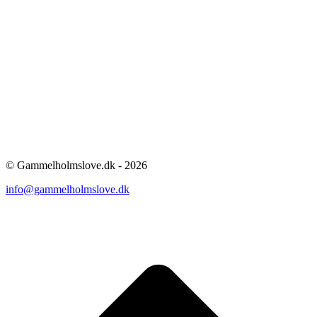
© Gammelholmslove.dk - 2026
info@gammelholmslove.dk
ti
t