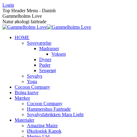
Skip
Login
to
Top Header Menu - Danish
content
Gammelholms Love
Natur økologi fairtrade
HOME
Soveværelse
Madrasser
Voksen
Dyner
Puder
Sengetøj
Soyalys
Yoga
Cocoon Company
Bolga kurve
Mærker
Cocoon Company
Hammershus Fairtrade
Soyalysfabrikken Mara Light
Materialer
Amazing Maize
Økologisk Kapok
Merino Uld