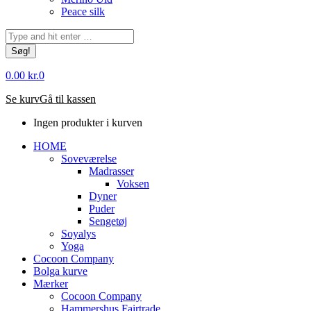
Peace silk
Søg:
0.00
kr.
0
Se kurv
Gå til kassen
Ingen produkter i kurven
HOME
Soveværelse
Madrasser
Voksen
Dyner
Puder
Sengetøj
Soyalys
Yoga
Cocoon Company
Bolga kurve
Mærker
Cocoon Company
Hammershus Fairtrade