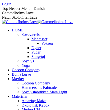
Skip
Login
to
Top Header Menu - Danish
content
Gammelholms Love
Natur økologi fairtrade
HOME
Soveværelse
Madrasser
Voksen
Dyner
Puder
Sengetøj
Soyalys
Yoga
Cocoon Company
Bolga kurve
Mærker
Cocoon Company
Hammershus Fairtrade
Soyalysfabrikken Mara Light
Materialer
Amazing Maize
Økologisk Kapok
Merino Uld