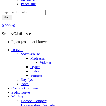
Peace silk
Søg:
0.00
kr.
0
Se kurv
Gå til kassen
Ingen produkter i kurven
HOME
Soveværelse
Madrasser
Voksen
Dyner
Puder
Sengetøj
Soyalys
Yoga
Cocoon Company
Bolga kurve
Mærker
Cocoon Company
Hammershus Fairtrade