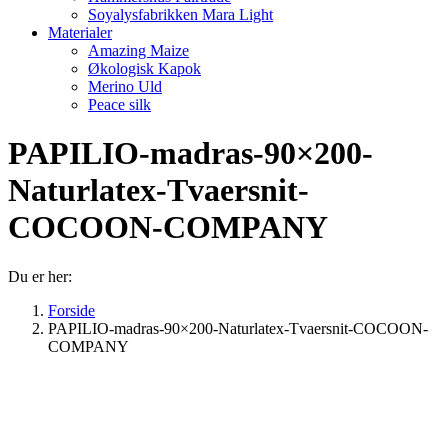
Soyalysfabrikken Mara Light
Materialer
Amazing Maize
Økologisk Kapok
Merino Uld
Peace silk
PAPILIO-madras-90×200-
Naturlatex-Tvaersnit-
COCOON-COMPANY
Du er her:
Forside
PAPILIO-madras-90×200-Naturlatex-Tvaersnit-COCOON-
COMPANY