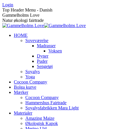
Skip
Login
to
Top Header Menu - Danish
content
Gammelholms Love
Natur økologi fairtrade
HOME
Soveværelse
Madrasser
Voksen
Dyner
Puder
Sengetøj
Soyalys
Yoga
Cocoon Company
Bolga kurve
Mærker
Cocoon Company
Hammershus Fairtrade
Soyalysfabrikken Mara Light
Materialer
Amazing Maize
Økologisk Kapok
Merino Uld