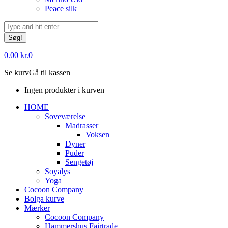
Peace silk
Søg:
0.00
kr.
0
Se kurv
Gå til kassen
Ingen produkter i kurven
HOME
Soveværelse
Madrasser
Voksen
Dyner
Puder
Sengetøj
Soyalys
Yoga
Cocoon Company
Bolga kurve
Mærker
Cocoon Company
Hammershus Fairtrade