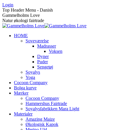
Skip
Login
to
Top Header Menu - Danish
content
Gammelholms Love
Natur økologi fairtrade
HOME
Soveværelse
Madrasser
Voksen
Dyner
Puder
Sengetøj
Soyalys
Yoga
Cocoon Company
Bolga kurve
Mærker
Cocoon Company
Hammershus Fairtrade
Soyalysfabrikken Mara Light
Materialer
Amazing Maize
Økologisk Kapok
Merino Uld