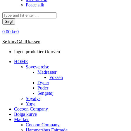
Peace silk
Søg:
0.00
kr.
0
Se kurv
Gå til kassen
Ingen produkter i kurven
HOME
Soveværelse
Madrasser
Voksen
Dyner
Puder
Sengetøj
Soyalys
Yoga
Cocoon Company
Bolga kurve
Mærker
Cocoon Company
Hammershus Fairtrade