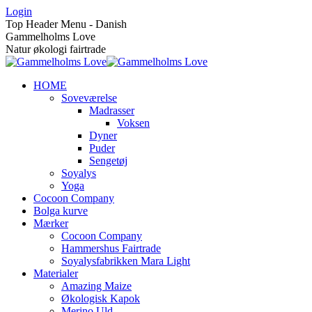
Skip
Login
to
Top Header Menu - Danish
content
Gammelholms Love
Natur økologi fairtrade
HOME
Soveværelse
Madrasser
Voksen
Dyner
Puder
Sengetøj
Soyalys
Yoga
Cocoon Company
Bolga kurve
Mærker
Cocoon Company
Hammershus Fairtrade
Soyalysfabrikken Mara Light
Materialer
Amazing Maize
Økologisk Kapok
Merino Uld