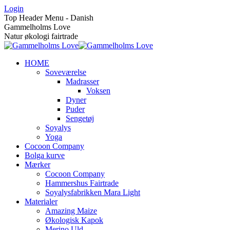
Skip
Login
to
Top Header Menu - Danish
content
Gammelholms Love
Natur økologi fairtrade
HOME
Soveværelse
Madrasser
Voksen
Dyner
Puder
Sengetøj
Soyalys
Yoga
Cocoon Company
Bolga kurve
Mærker
Cocoon Company
Hammershus Fairtrade
Soyalysfabrikken Mara Light
Materialer
Amazing Maize
Økologisk Kapok
Merino Uld