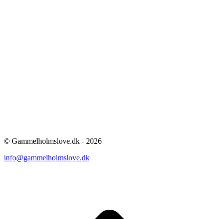
© Gammelholmslove.dk - 2026
info@gammelholmslove.dk
ti
t