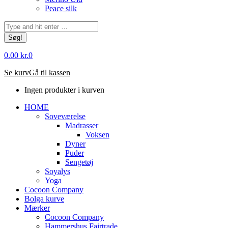
Peace silk
Søg:
0.00
kr.
0
Se kurv
Gå til kassen
Ingen produkter i kurven
HOME
Soveværelse
Madrasser
Voksen
Dyner
Puder
Sengetøj
Soyalys
Yoga
Cocoon Company
Bolga kurve
Mærker
Cocoon Company
Hammershus Fairtrade