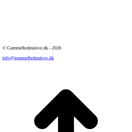
© Gammelholmslove.dk - 2026
info@gammelholmslove.dk
ti
t