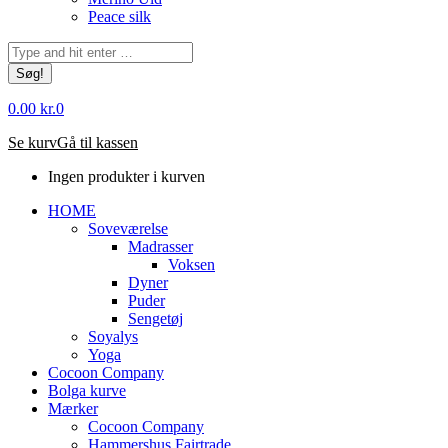
Peace silk
Søg:
0.00
kr.
0
Se kurv
Gå til kassen
Ingen produkter i kurven
HOME
Soveværelse
Madrasser
Voksen
Dyner
Puder
Sengetøj
Soyalys
Yoga
Cocoon Company
Bolga kurve
Mærker
Cocoon Company
Hammershus Fairtrade