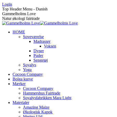
Skip
Login
to
Top Header Menu - Danish
content
Gammelholms Love
Natur økologi fairtrade
HOME
Soveværelse
Madrasser
Voksen
Dyner
Puder
Sengetøj
Soyalys
Yoga
Cocoon Company
Bolga kurve
Mærker
Cocoon Company
Hammershus Fairtrade
Soyalysfabrikken Mara Light
Materialer
Amazing Maize
Økologisk Kapok
Merino Uld