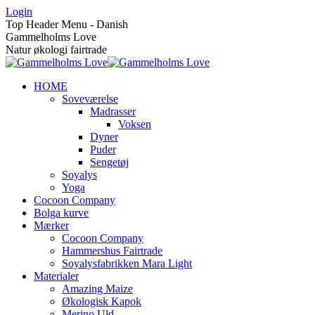
Skip
Login
to
Top Header Menu - Danish
content
Gammelholms Love
Natur økologi fairtrade
HOME
Soveværelse
Madrasser
Voksen
Dyner
Puder
Sengetøj
Soyalys
Yoga
Cocoon Company
Bolga kurve
Mærker
Cocoon Company
Hammershus Fairtrade
Soyalysfabrikken Mara Light
Materialer
Amazing Maize
Økologisk Kapok
Merino Uld