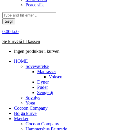
Peace silk
Søg:
0.00
kr.
0
Se kurv
Gå til kassen
Ingen produkter i kurven
HOME
Soveværelse
Madrasser
Voksen
Dyner
Puder
Sengetøj
Soyalys
Yoga
Cocoon Company
Bolga kurve
Mærker
Cocoon Company
Hammershus Fairtrade