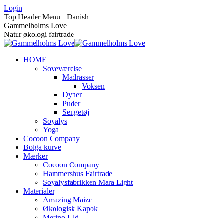
Skip
Login
to
Top Header Menu - Danish
content
Gammelholms Love
Natur økologi fairtrade
HOME
Soveværelse
Madrasser
Voksen
Dyner
Puder
Sengetøj
Soyalys
Yoga
Cocoon Company
Bolga kurve
Mærker
Cocoon Company
Hammershus Fairtrade
Soyalysfabrikken Mara Light
Materialer
Amazing Maize
Økologisk Kapok
Merino Uld