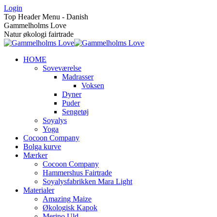
Skip
Login
to
Top Header Menu - Danish
content
Gammelholms Love
Natur økologi fairtrade
HOME
Soveværelse
Madrasser
Voksen
Dyner
Puder
Sengetøj
Soyalys
Yoga
Cocoon Company
Bolga kurve
Mærker
Cocoon Company
Hammershus Fairtrade
Soyalysfabrikken Mara Light
Materialer
Amazing Maize
Økologisk Kapok
Merino Uld