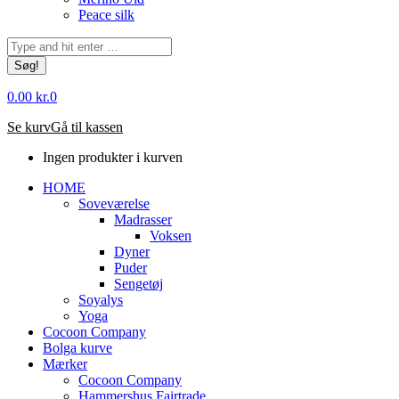
Peace silk
Søg:
0.00
kr.
0
Se kurv
Gå til kassen
Ingen produkter i kurven
HOME
Soveværelse
Madrasser
Voksen
Dyner
Puder
Sengetøj
Soyalys
Yoga
Cocoon Company
Bolga kurve
Mærker
Cocoon Company
Hammershus Fairtrade