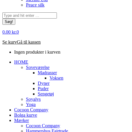
Peace silk
Søg:
0.00
kr.
0
Se kurv
Gå til kassen
Ingen produkter i kurven
HOME
Soveværelse
Madrasser
Voksen
Dyner
Puder
Sengetøj
Soyalys
Yoga
Cocoon Company
Bolga kurve
Mærker
Cocoon Company
Hammershus Fairtrade