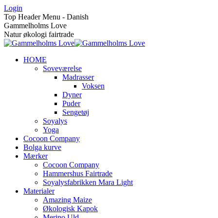
Skip
Login
to
Top Header Menu - Danish
content
Gammelholms Love
Natur økologi fairtrade
HOME
Soveværelse
Madrasser
Voksen
Dyner
Puder
Sengetøj
Soyalys
Yoga
Cocoon Company
Bolga kurve
Mærker
Cocoon Company
Hammershus Fairtrade
Soyalysfabrikken Mara Light
Materialer
Amazing Maize
Økologisk Kapok
Merino Uld