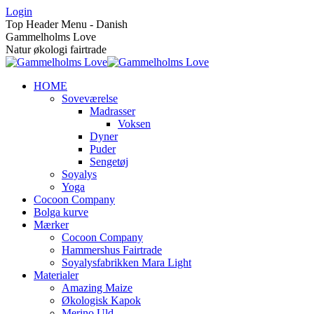
Skip
Login
to
Top Header Menu - Danish
content
Gammelholms Love
Natur økologi fairtrade
HOME
Soveværelse
Madrasser
Voksen
Dyner
Puder
Sengetøj
Soyalys
Yoga
Cocoon Company
Bolga kurve
Mærker
Cocoon Company
Hammershus Fairtrade
Soyalysfabrikken Mara Light
Materialer
Amazing Maize
Økologisk Kapok
Merino Uld