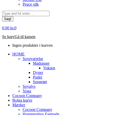
Peace silk
Søg:
0.00
kr.
0
Se kurv
Gå til kassen
Ingen produkter i kurven
HOME
Soveværelse
Madrasser
Voksen
Dyner
Puder
Sengetøj
Soyalys
Yoga
Cocoon Company
Bolga kurve
Mærker
Cocoon Company
Hammershus Fairtrade